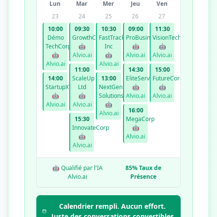
Lun
Mar
Mer
Jeu
Ven
23
24
25
26
27
10:00
09:30
10:30
09:00
11:30
Démo
GrowthCo
FastTrack
ProBusiness
VisionTech
TechCorp
🤖
Inc
🤖
🤖
🤖
Alvio.ai
🤖
Alvio.ai
Alvio.ai
Alvio.ai
Alvio.ai
11:00
14:30
15:00
14:00
ScaleUp
13:00
EliteServices
FutureCorp
StartupXYZ
Ltd
NextGen
🤖
🤖
🤖
🤖
Solutions
Alvio.ai
Alvio.ai
Alvio.ai
Alvio.ai
🤖
16:00
Alvio.ai
15:30
MegaCorp
InnovateCorp
🤖
🤖
Alvio.ai
Alvio.ai
🤖 Qualifié par l'IA
85% Taux de
Alvio.ai
Présence
Calendrier rempli. Aucun effort.
Juste des conversations convertibles