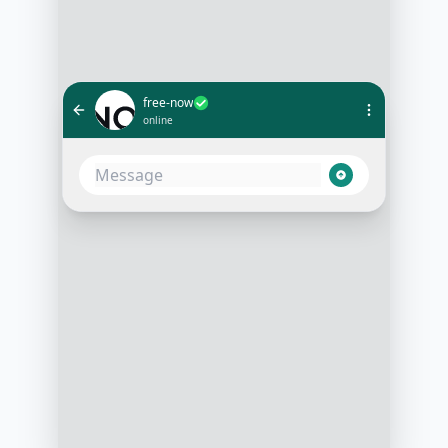
free-now
online
Je souhaite réserver un taxi pour
demain à 10h
3:15 PM
Bien sûr! Pour quelle destination?
3:16 PM
Pour l'aéroport Charles de Gaulle,
s'il vous plaît
3:17 PM
Parfait. Un taxi a été réservé pour
demain à 10h pour l'aéroport