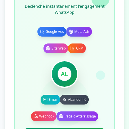
Déclenche instantanément l'engagement
WhatsApp
Google Ads
Meta Ads
Site Web
CRM
AL
Email
Abandonné
Webhook
Page d'Atterrissage