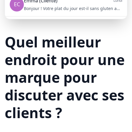
Emma (Cliente)
Lundi
EC
Bonjour ! Votre plat du jour est-il sans gluten aujourd'hui ?
Mike (Livraison)
10/15/23
ML
Bonjour ! Votre livraison aura 15 minutes de retard à cause du trafic
Quel meilleur
endroit pour une
marque pour
discuter avec ses
clients ?