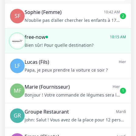
Sophie (Femme)
10:42 AM
SF
2
N'oublie pas d'aller chercher les enfants à 17h !
free-now
10:15 AM
Bien sûr! Pour quelle destination?
Lucas (Fils)
Hier
LF
Papa, je peux prendre la voiture ce soir ?
Marie (Fournisseur)
Hier
MF
1
Bonjour ! Votre commande de légumes sera livrée demain matin à 8h
Groupe Restaurant
Mardi
GR
John:
Salut ! Vous avez de la place pour 12 personnes samedi soir ?