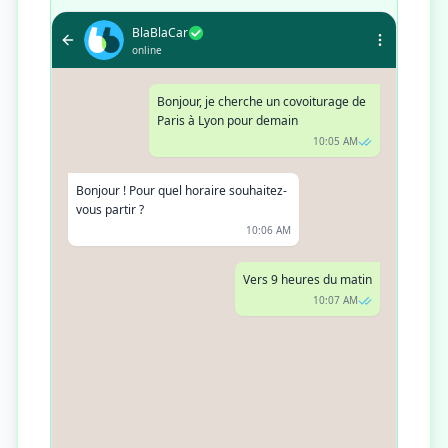
BlaBlaCar
online
Bonjour, je cherche un covoiturage de
Paris à Lyon pour demain
10:05 AM
Bonjour ! Pour quel horaire souhaitez-
vous partir ?
10:06 AM
Vers 9 heures du matin
10:07 AM
Parfait, j'ai trouvé une place
disponible avec Jean à 9h15. Le prix
est de 30€. Souhaitez-vous que je
réserve cette place pour vous ?
10:08 AM