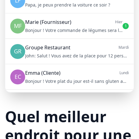
LF
Papa, je peux prendre la voiture ce soir ?
Marie (Fournisseur)
Hier
MF
1
Bonjour ! Votre commande de légumes sera livrée demain matin à 8h
Groupe Restaurant
Mardi
GR
John:
Salut ! Vous avez de la place pour 12 personnes samedi soir ?
Emma (Cliente)
Lundi
EC
Bonjour ! Votre plat du jour est-il sans gluten aujourd'hui ?
Mike (Livraison)
10/15/23
ML
Bonjour ! Votre livraison aura 15 minutes de retard à cause du trafic
Quel meilleur
endroit pour une