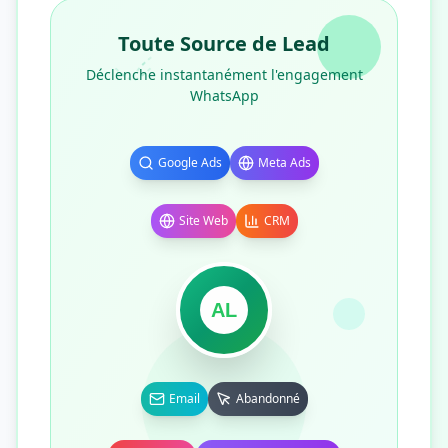
Toute Source de Lead
Déclenche instantanément l'engagement
WhatsApp
Google Ads
Meta Ads
Site Web
CRM
AL
Email
Abandonné