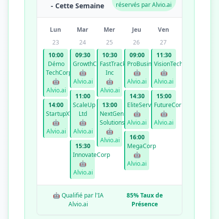
réservés par Alvio.ai
- Cette Semaine
Lun
Mar
Mer
Jeu
Ven
23
24
25
26
27
10:00
09:30
10:30
09:00
11:30
Démo
GrowthCo
FastTrack
ProBusiness
VisionTech
TechCorp
🤖
Inc
🤖
🤖
🤖
Alvio.ai
🤖
Alvio.ai
Alvio.ai
Alvio.ai
Alvio.ai
11:00
14:30
15:00
14:00
ScaleUp
13:00
EliteServices
FutureCorp
StartupXYZ
Ltd
NextGen
🤖
🤖
🤖
🤖
Solutions
Alvio.ai
Alvio.ai
Alvio.ai
Alvio.ai
🤖
16:00
Alvio.ai
15:30
MegaCorp
InnovateCorp
🤖
🤖
Alvio.ai
Alvio.ai
🤖 Qualifié par l'IA
85% Taux de
Alvio.ai
Présence