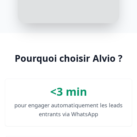
Parfait, j'ai trouvé une place
disponible avec Jean à 9h15. Le prix
est de 30€. Souhaitez-vous que je
réserve cette place pour vous ?
10:08 AM
Pourquoi choisir Alvio ?
<3 min
pour engager automatiquement les leads
entrants via WhatsApp