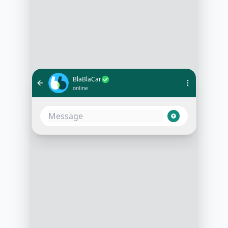
BlaBlaCar
online
Bonjour, je cherche un covoiturage
de Paris à Lyon pour demain
10:05 AM
Bonjour ! Pour quel horaire
souhaitez-vous partir ?
10:06 AM
Vers 9 heures du matin
10:07 AM