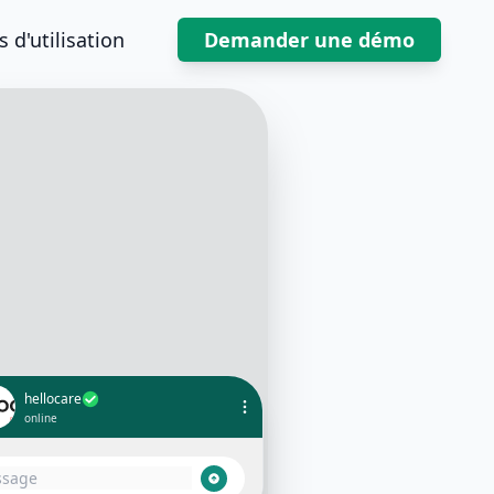
 d'utilisation
Demander une démo
hellocare
online
Bonjour, j'aimerais prendre un