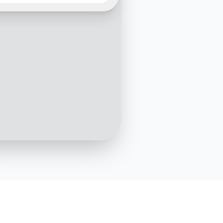
rendez-vous avec un
généraliste
10:02 AM
ûr ! Pour quand
itez-vous le rendez-vous ?
10:02 AM
Pour demain, si possible
10:03 AM