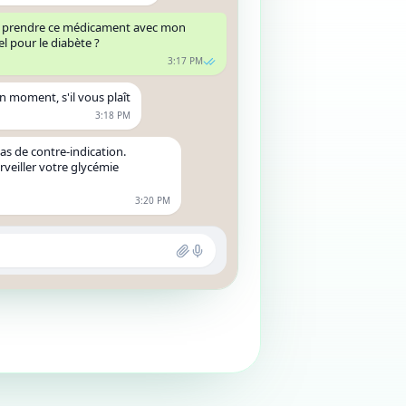
ux prendre ce médicament avec mon
l pour le diabète ?
3:17 PM
Un moment, s'il vous plaît
3:18 PM
 pas de contre-indication.
veiller votre glycémie
3:20 PM