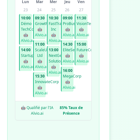
Lun
Mar
Mer
Jeu
Ven
23
24
25
26
27
10:00
09:30
10:30
09:00
11:30
Démo
GrowthCo
FastTrack
ProBusiness
VisionTech
TechCorp
🤖
Inc
🤖
🤖
🤖
Alvio.ai
🤖
Alvio.ai
Alvio.ai
Alvio.ai
Alvio.ai
11:00
14:30
15:00
14:00
ScaleUp
13:00
EliteServices
FutureCorp
StartupXYZ
Ltd
NextGen
🤖
🤖
🤖
🤖
Solutions
Alvio.ai
Alvio.ai
Alvio.ai
Alvio.ai
🤖
16:00
Alvio.ai
15:30
MegaCorp
InnovateCorp
🤖
🤖
Alvio.ai
Alvio.ai
🤖 Qualifié par l'IA
85% Taux de
Alvio.ai
Présence