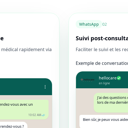
WhatsApp
0
2
de
Suivi post-consult
médical rapidement via
Faciliter le suivi et le
Exemple de conversation
hellocare
en ligne
J'ai des question
lors de ma derniè
 rendez-vous avec un
10:02 AM
Bien sûr, je peux vous aide
 rendez-vous ?