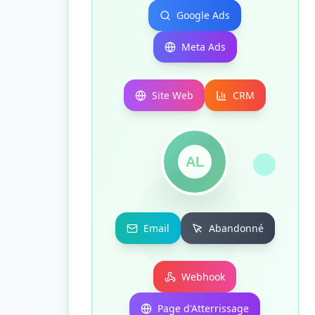
Google Ads
Meta Ads
Site Web
CRM
AL
Email
Abandonné
Webhook
Page d'Atterrissage