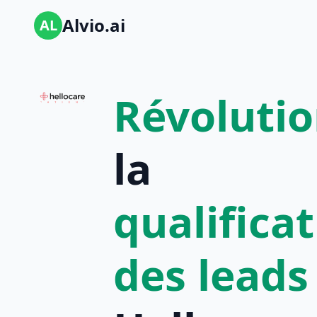
Alvio.ai
AL
Révoluti
la
qualifica
des leads