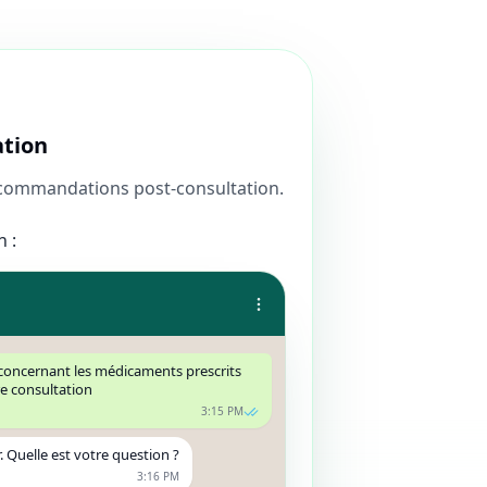
ation
s recommandations post-consultation.
 :
s concernant les médicaments prescrits
re consultation
3:15 PM
r. Quelle est votre question ?
3:16 PM