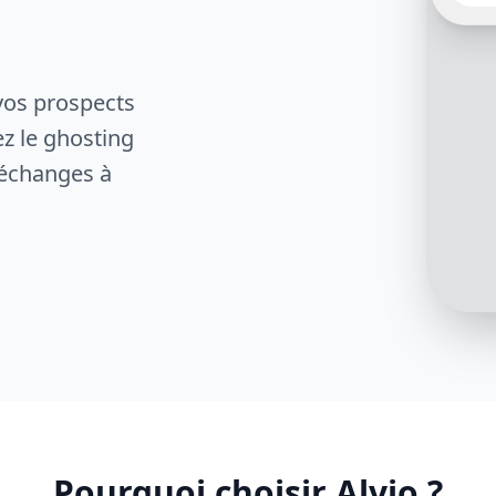
vos prospects
Bien s
souha
ez le ghosting
 échanges à
Pourquoi choisir Alvio ?