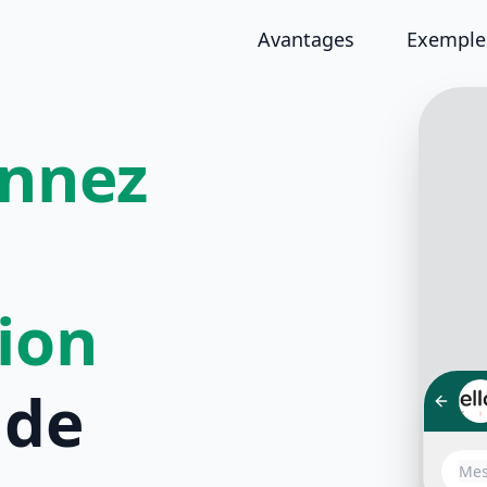
Avantages
Exemples
onnez
tion
de