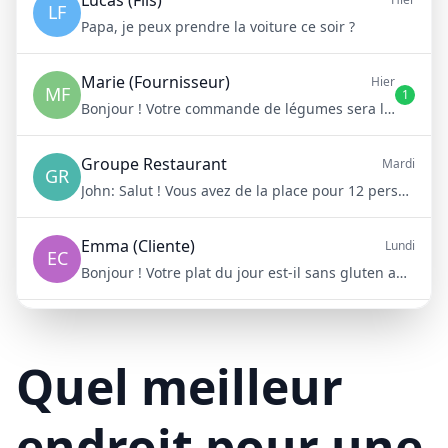
Lucas (Fils)
LF
Papa, je peux prendre la voiture ce soir ?
Marie (Fournisseur)
Hier
MF
1
Bonjour ! Votre commande de légumes sera livrée demain matin à 8h
Groupe Restaurant
Mardi
GR
John:
Salut ! Vous avez de la place pour 12 personnes samedi soir ?
Emma (Cliente)
Lundi
EC
Bonjour ! Votre plat du jour est-il sans gluten aujourd'hui ?
Mike (Livraison)
10/15/23
ML
Bonjour ! Votre livraison aura 15 minutes de retard à cause du trafic
Quel meilleur
endroit pour une