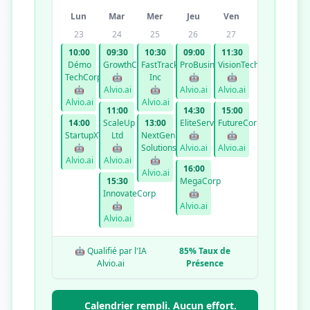
Lun
Mar
Mer
Jeu
Ven
23
24
25
26
27
10:00
09:30
10:30
09:00
11:30
Démo
GrowthCo
FastTrack
ProBusiness
VisionTech
TechCorp
🤖
Inc
🤖
🤖
🤖
Alvio.ai
🤖
Alvio.ai
Alvio.ai
Alvio.ai
Alvio.ai
11:00
14:30
15:00
14:00
ScaleUp
13:00
EliteServices
FutureCorp
StartupXYZ
Ltd
NextGen
🤖
🤖
🤖
🤖
Solutions
Alvio.ai
Alvio.ai
Alvio.ai
Alvio.ai
🤖
16:00
Alvio.ai
15:30
MegaCorp
InnovateCorp
🤖
🤖
Alvio.ai
Alvio.ai
🤖 Qualifié par l'IA
85% Taux de
Alvio.ai
Présence
Calendrier rempli. Aucun effort.