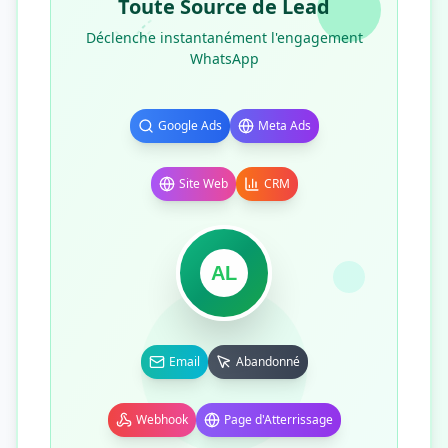
Toute Source de Lead
Déclenche instantanément l'engagement
WhatsApp
Google Ads
Meta Ads
Site Web
CRM
AL
Email
Abandonné
Webhook
Page d'Atterrissage