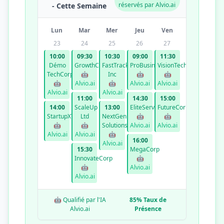
réservés par Alvio.ai
- Cette Semaine
Lun
Mar
Mer
Jeu
Ven
23
24
25
26
27
10:00
09:30
10:30
09:00
11:30
Démo
GrowthCo
FastTrack
ProBusiness
VisionTech
TechCorp
🤖
Inc
🤖
🤖
🤖
Alvio.ai
🤖
Alvio.ai
Alvio.ai
Alvio.ai
Alvio.ai
11:00
14:30
15:00
14:00
ScaleUp
13:00
EliteServices
FutureCorp
StartupXYZ
Ltd
NextGen
🤖
🤖
🤖
🤖
Solutions
Alvio.ai
Alvio.ai
Alvio.ai
Alvio.ai
🤖
16:00
Alvio.ai
15:30
MegaCorp
InnovateCorp
🤖
🤖
Alvio.ai
Alvio.ai
🤖 Qualifié par l'IA
85% Taux de
Alvio.ai
Présence