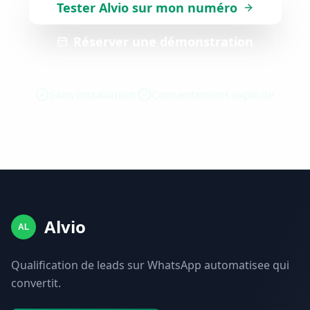
Tester Alvio sur mon numéro
Réserver une démonstration
Sans installation
Consentement explicite
Alvio
AL
Qualification de leads sur WhatsApp automatisee qui
convertit.