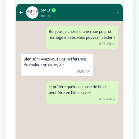
SMCP
online
Bonjour, je cherche une robe pour un
mariage en été, vous pouvez m'aider ?
10:05 AM
Bien sûr ! Avez-vous une préférence
de couleur ou de style ?
10:06 AM
Je préfère quelque chose de fluide,
peut-être en bleu ou vert
10:07 AM
Je vous propose notre robe en soie
bleue marine, parfaite pour l'été. Elle
est à la fois élégante et confortable
10:09 AM