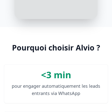
10:07 AM
Je vous propose notre robe en soie
bleue marine, parfaite pour l'été.
Elle est à la fois élégante et
confortable
10:09 AM
Pourquoi choisir Alvio ?
<3 min
pour engager automatiquement les leads
entrants via WhatsApp