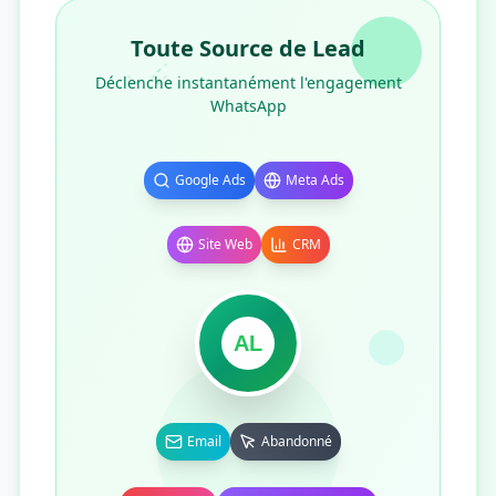
Toute Source de Lead
Déclenche instantanément l'engagement
WhatsApp
Google Ads
Meta Ads
Site Web
CRM
AL
Email
Abandonné