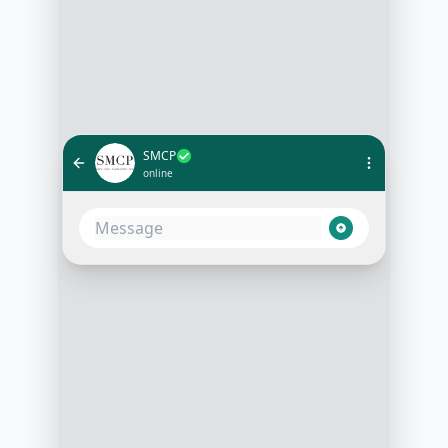
SMCP
online
Bonjour, je cherche une robe pour
un mariage en été, vous pouvez
m'aider ?
10:05 AM
Bien sûr ! Avez-vous une
préférence de couleur ou de style ?
10:06 AM
Je préfère quelque chose de fluide,
peut-être en bleu ou vert