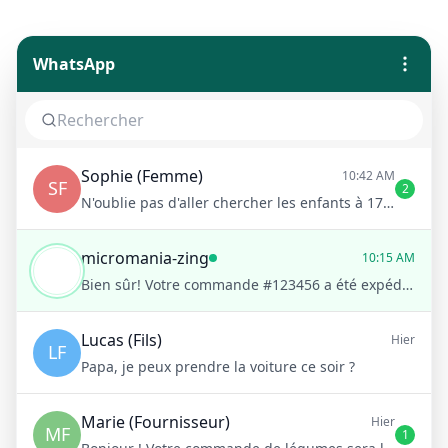
WhatsApp
Sophie (Femme)
10:42 AM
SF
2
N'oublie pas d'aller chercher les enfants à 17h !
micromania-zing
10:15 AM
Bien sûr! Votre commande #123456 a été expédiée et devrait arriver demain. Souhaitez-vous recevoir une notification à son arrivée?
Lucas (Fils)
Hier
LF
Papa, je peux prendre la voiture ce soir ?
Marie (Fournisseur)
Hier
MF
1