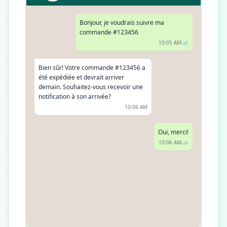
Bonjour, je voudrais suivre ma
commande #123456
10:05 AM
Bien sûr! Votre commande #123456 a
été expédiée et devrait arriver
demain. Souhaitez-vous recevoir une
notification à son arrivée?
10:06 AM
Oui, merci!
10:06 AM
C'est noté! Vous recevrez une
notification WhatsApp dès l'arrivée de
votre commande. Avez-vous autre
chose dont vous avez besoin?
10:07 AM