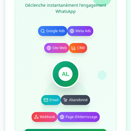
Déclenche instantanément l'engagement
WhatsApp
Google Ads
Meta Ads
Site Web
CRM
AL
Email
Abandonné
Webhook
Page d'Atterrissage