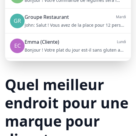
Bonjour ! Votre commande de légumes sera livrée demain matin à 8h
Groupe Restaurant
Mardi
GR
John:
Salut ! Vous avez de la place pour 12 personnes samedi soir ?
Emma (Cliente)
Lundi
EC
Bonjour ! Votre plat du jour est-il sans gluten aujourd'hui ?
Mike (Livraison)
10/15/23
ML
Bonjour ! Votre livraison aura 15 minutes de retard à cause du trafic
Quel meilleur
endroit pour une
marque pour