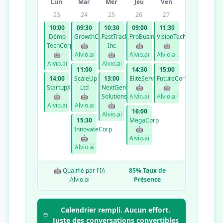
Lun
Mar
Mer
Jeu
Ven
23
24
25
26
27
10:00
09:30
10:30
09:00
11:30
Démo
GrowthCo
FastTrack
ProBusiness
VisionTech
TechCorp
🤖
Inc
🤖
🤖
🤖
Alvio.ai
🤖
Alvio.ai
Alvio.ai
Alvio.ai
Alvio.ai
11:00
14:30
15:00
14:00
ScaleUp
13:00
EliteServices
FutureCorp
StartupXYZ
Ltd
NextGen
🤖
🤖
🤖
🤖
Solutions
Alvio.ai
Alvio.ai
Alvio.ai
Alvio.ai
🤖
16:00
Alvio.ai
15:30
MegaCorp
InnovateCorp
🤖
🤖
Alvio.ai
Alvio.ai
🤖 Qualifié par l'IA
85% Taux de
Alvio.ai
Présence
Calendrier rempli. Aucun effort.
Juste des conversations convertibles