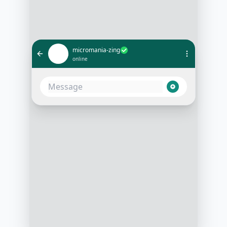
micromania-zing
online
Bonjour, je voudrais suivre ma
commande #123456
10:05 AM
Bien sûr! Votre commande
#123456 a été expédiée et devrait
arriver demain. Souhaitez-vous
recevoir une notification à son
arrivée?
10:06 AM
Oui, merci!
10:06 AM