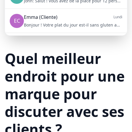
John:
Salut ! Vous avez de la place pour 12 personnes samedi soir ?
Emma (Cliente)
Lundi
EC
Bonjour ! Votre plat du jour est-il sans gluten aujourd'hui ?
Mike (Livraison)
10/15/23
ML
Bonjour ! Votre livraison aura 15 minutes de retard à cause du trafic
Quel meilleur
endroit pour une
marque pour
discuter avec ses
clients ?