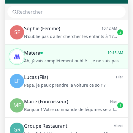
Sophie (Femme)
10:42 AM
SF
2
N'oublie pas d'aller chercher les enfants à 17h !
Matera
10:15 AM
Ah, j’avais complètement oublié… Je ne suis pas sûr d’avoir le temps demain.
Lucas (Fils)
Hier
LF
Papa, je peux prendre la voiture ce soir ?
Marie (Fournisseur)
Hier
MF
1
Bonjour ! Votre commande de légumes sera livrée demain matin à 8h
Groupe Restaurant
Mardi
GR