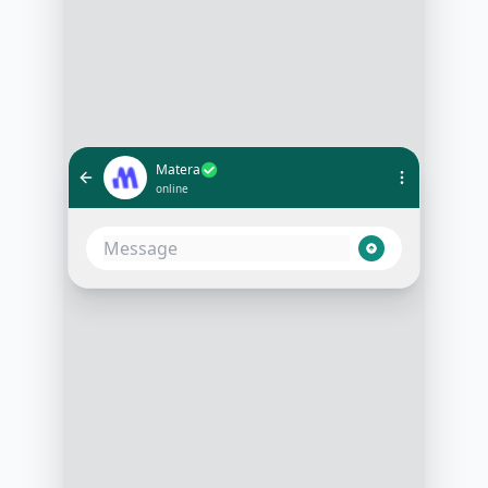
Matera
online
Bonjour, ici Clara de Matera. Vous
aviez réservé un échange avec
notre expert demain à 11h. Est-ce
que ce créneau vous convient
toujours ?
16:00
Ah, j’avais complètement oublié… Je
ne suis pas sûr d’avoir le temps
demain
16:01