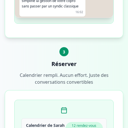
simplifie la gestion de votre copro
sans passer par un syndic classique
16:02
D’accord, dans ce cas ça peut valoir le
coup oui
16:03
3
Réserver
Calendrier rempli. Aucun effort. Juste des
conversations convertibles
Calendrier de Sarah
12 rendez-vous