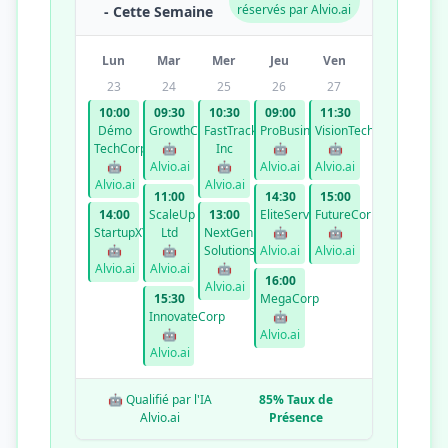
réservés par Alvio.ai
- Cette Semaine
Lun
Mar
Mer
Jeu
Ven
23
24
25
26
27
10:00
09:30
10:30
09:00
11:30
Démo
GrowthCo
FastTrack
ProBusiness
VisionTech
TechCorp
🤖
Inc
🤖
🤖
🤖
Alvio.ai
🤖
Alvio.ai
Alvio.ai
Alvio.ai
Alvio.ai
11:00
14:30
15:00
14:00
ScaleUp
13:00
EliteServices
FutureCorp
StartupXYZ
Ltd
NextGen
🤖
🤖
🤖
🤖
Solutions
Alvio.ai
Alvio.ai
Alvio.ai
Alvio.ai
🤖
16:00
Alvio.ai
15:30
MegaCorp
InnovateCorp
🤖
🤖
Alvio.ai
Alvio.ai
🤖 Qualifié par l'IA
85% Taux de
Alvio.ai
Présence