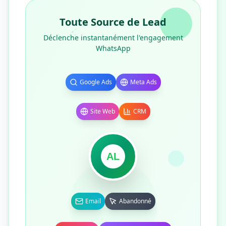
Toute Source de Lead
Déclenche instantanément l'engagement
WhatsApp
Google Ads
Meta Ads
Site Web
CRM
AL
Email
Abandonné