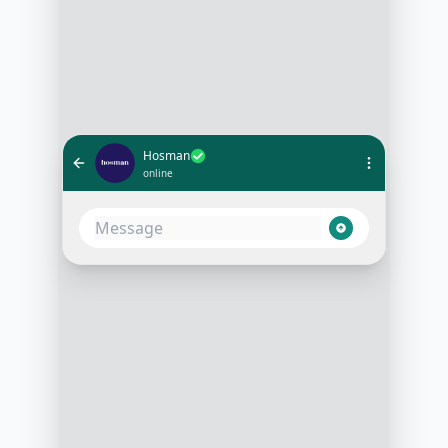
Hosman
online
Bonjour ! Nous avons bien reçu
votre demande d'estimation pour
votre appartement. L'estimation
préliminaire est de 750 000€.
Souhaitez-vous que nous vous
accompagnions dans la mise en
vente de votre bien ?
10:30 AM
Oui, je suis intéressé. Comment
cela se passe-t-il ?
10:32 AM