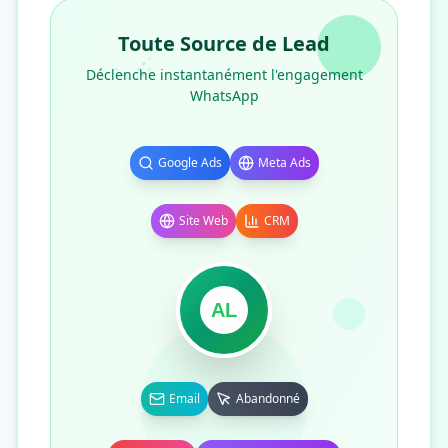
Toute Source de Lead
Déclenche instantanément l'engagement
WhatsApp
Google Ads
Meta Ads
Site Web
CRM
AL
Email
Abandonné