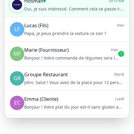
Hosman
10:15 AM
Oui, je suis intéressé. Comment cela se passe-t-il ?
Lucas (Fils)
Hier
LF
Papa, je peux prendre la voiture ce soir ?
Marie (Fournisseur)
Hier
MF
1
Bonjour ! Votre commande de légumes sera livrée demain matin à 8h
Groupe Restaurant
Mardi
GR
John:
Salut ! Vous avez de la place pour 12 personnes samedi soir ?
Emma (Cliente)
Lundi
EC
Bonjour ! Votre plat du jour est-il sans gluten aujourd'hui ?
Mike (Livraison)
10/15/23
ML
Bonjour ! Votre livraison aura 15 minutes de retard à cause du trafic