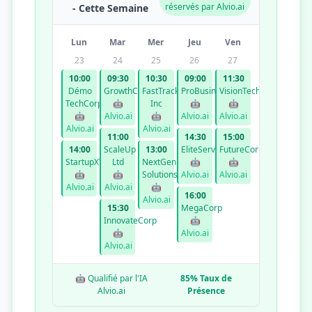
réservés par Alvio.ai
- Cette Semaine
Lun
Mar
Mer
Jeu
Ven
23
24
25
26
27
10:00
09:30
10:30
09:00
11:30
Démo
GrowthCo
FastTrack
ProBusiness
VisionTech
TechCorp
🤖
Inc
🤖
🤖
🤖
Alvio.ai
🤖
Alvio.ai
Alvio.ai
Alvio.ai
Alvio.ai
11:00
14:30
15:00
14:00
ScaleUp
13:00
EliteServices
FutureCorp
StartupXYZ
Ltd
NextGen
🤖
🤖
🤖
🤖
Solutions
Alvio.ai
Alvio.ai
Alvio.ai
Alvio.ai
🤖
16:00
Alvio.ai
15:30
MegaCorp
InnovateCorp
🤖
🤖
Alvio.ai
Alvio.ai
🤖 Qualifié par l'IA
85% Taux de
Alvio.ai
Présence