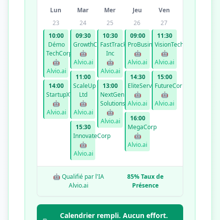
Lun
Mar
Mer
Jeu
Ven
23
24
25
26
27
10:00
09:30
10:30
09:00
11:30
Démo
GrowthCo
FastTrack
ProBusiness
VisionTech
TechCorp
🤖
Inc
🤖
🤖
🤖
Alvio.ai
🤖
Alvio.ai
Alvio.ai
Alvio.ai
Alvio.ai
11:00
14:30
15:00
14:00
ScaleUp
13:00
EliteServices
FutureCorp
StartupXYZ
Ltd
NextGen
🤖
🤖
🤖
🤖
Solutions
Alvio.ai
Alvio.ai
Alvio.ai
Alvio.ai
🤖
16:00
Alvio.ai
15:30
MegaCorp
InnovateCorp
🤖
🤖
Alvio.ai
Alvio.ai
🤖 Qualifié par l'IA
85% Taux de
Alvio.ai
Présence
Calendrier rempli. Aucun effort.