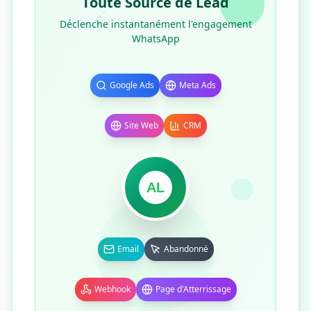
Toute Source de Lead
Déclenche instantanément l'engagement
WhatsApp
Google Ads
Meta Ads
Site Web
CRM
AL
Email
Abandonné
Webhook
Page d'Atterrissage