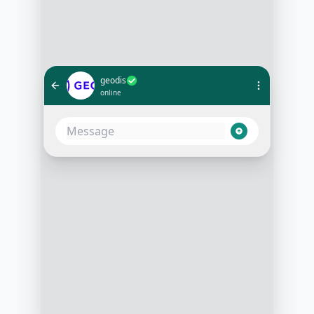
geodis
online
Bonjour ! Je suis l'assistant virtuel
d'Alvio pour Geodis
10:05
J'ai remarqué que vous avez
manifesté votre intérêt pour nos
solutions logistiques sur notre site
10:05
Je peux vous aider à planifier un
rendez-vous avec un de nos
conseillers spécialisés
10:06