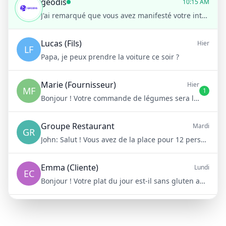
geodis
10:15 AM
J'ai remarqué que vous avez manifesté votre intérêt pour nos solutions logistiques sur notre site.
Lucas (Fils)
Hier
LF
Papa, je peux prendre la voiture ce soir ?
Marie (Fournisseur)
Hier
MF
1
Bonjour ! Votre commande de légumes sera livrée demain matin à 8h
Groupe Restaurant
Mardi
GR
John:
Salut ! Vous avez de la place pour 12 personnes samedi soir ?
Emma (Cliente)
Lundi
EC
Bonjour ! Votre plat du jour est-il sans gluten aujourd'hui ?
Mike (Livraison)
10/15/23
ML
Bonjour ! Votre livraison aura 15 minutes de retard à cause du trafic