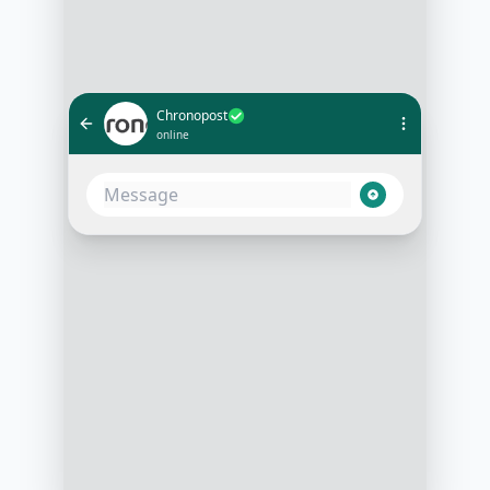
Chronopost
online
Bonjour, je souhaite suivre mon
colis numéro 123456789
10:05 AM
Bien sûr! Votre colis est
actuellement en cours de livraison
et devrait arriver chez vous
aujourd'hui entre 14h et 16h
10:06 AM