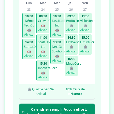
Lun
Mar
Mer
Jeu
Ven
23
24
25
26
27
10:00
09:30
10:30
09:00
11:30
Démo
GrowthCo
FastTrack
ProBusiness
VisionTech
TechCorp
🤖
Inc
🤖
🤖
🤖
Alvio.ai
🤖
Alvio.ai
Alvio.ai
Alvio.ai
Alvio.ai
11:00
14:30
15:00
14:00
ScaleUp
13:00
EliteServices
FutureCorp
StartupXYZ
Ltd
NextGen
🤖
🤖
🤖
🤖
Solutions
Alvio.ai
Alvio.ai
Alvio.ai
Alvio.ai
🤖
16:00
Alvio.ai
15:30
MegaCorp
InnovateCorp
🤖
🤖
Alvio.ai
Alvio.ai
🤖 Qualifié par l'IA
85% Taux de
Alvio.ai
Présence
Calendrier rempli. Aucun effort.