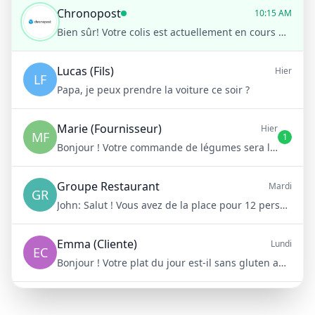
Chronopost
10:15 AM
Bien sûr! Votre colis est actuellement en cours de livraison et devrait arriver chez vous aujourd'hui entre 14h et 16h
Lucas (Fils)
Hier
LF
Papa, je peux prendre la voiture ce soir ?
Marie (Fournisseur)
Hier
MF
1
Bonjour ! Votre commande de légumes sera livrée demain matin à 8h
Groupe Restaurant
Mardi
GR
John:
Salut ! Vous avez de la place pour 12 personnes samedi soir ?
Emma (Cliente)
Lundi
EC
Bonjour ! Votre plat du jour est-il sans gluten aujourd'hui ?
Mike (Livraison)
10/15/23
ML