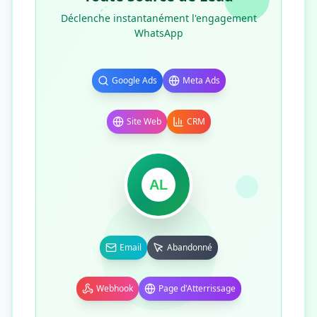
Déclenche instantanément l'engagement
WhatsApp
Google Ads
Meta Ads
Site Web
CRM
AL
Email
Abandonné
Webhook
Page d'Atterrissage