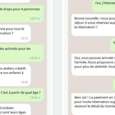
Oui, j'hésita
 de draps pour 4 personnes
Bonne nouvelle : nous pou
12:11
séjour si vous réservez auj
la réservation ?
nne pour tout le
ervation ?
12:12
M
 des activités pour les
Oui, vous pouvez annuler s
12:13
l'arrivée. Nous proposons
pour plus de sérénité. Vou
 ateliers créatifs
re vos enfants à
12:14
 C'est à partir de quel âge ?
Bien sûr ! Le paiement en 3 
12:15
pour toute réservation su
recevoir le détail du mont
. Combien
ls sont leurs âges