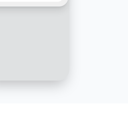
mping Les Lacs du Verdon
onfirmée ! Souhaitez-vous
r la location de draps ou
rviettes pour plus de
t ?
12:10
Oui, combien coûte la location
de draps pour 4 personnes ?
12:11
ation de draps est à 12€
ersonne pour tout le
. Voulez-vous l'ajouter à
réservation ?
12:12