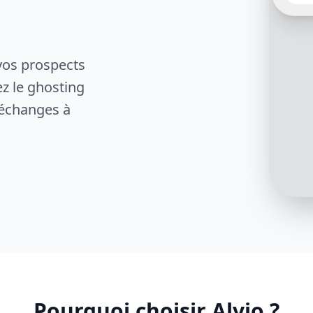
au ca
est c
ajoute
des se
confor
vos prospects
ez le ghosting
 échanges à
La loc
par p
séjour
votre 
Pourquoi choisir Alvio ?