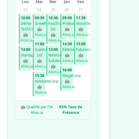
Lun
Mar
Mer
Jeu
Ven
23
24
25
26
27
10:00
09:30
10:30
09:00
11:30
Démo
GrowthCo
FastTrack
ProBusiness
VisionTech
TechCorp
🤖
Inc
🤖
🤖
🤖
Alvio.ai
🤖
Alvio.ai
Alvio.ai
Alvio.ai
Alvio.ai
11:00
14:30
15:00
14:00
ScaleUp
13:00
EliteServices
FutureCorp
StartupXYZ
Ltd
NextGen
🤖
🤖
🤖
🤖
Solutions
Alvio.ai
Alvio.ai
Alvio.ai
Alvio.ai
🤖
16:00
Alvio.ai
15:30
MegaCorp
InnovateCorp
🤖
🤖
Alvio.ai
Alvio.ai
🤖 Qualifié par l'IA
85% Taux de
Alvio.ai
Présence