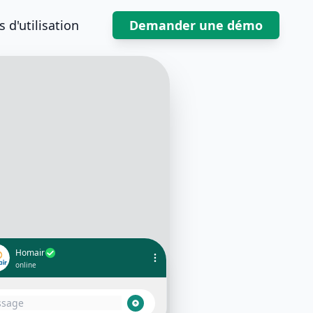
 d'utilisation
Demander une démo
Homair
online
tations, votre réservation