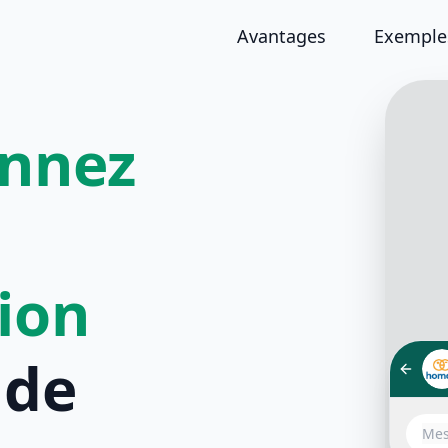
Avantages
Exemples
onnez
tion
de
Félici