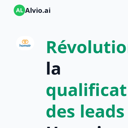
Alvio.ai
AL
Révoluti
la
qualifica
des leads