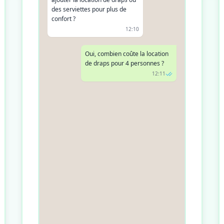
des serviettes pour plus de
confort ?
12:10
Oui, combien coûte la location
de draps pour 4 personnes ?
12:11
La location de draps est à 12€
par personne pour tout le
séjour. Voulez-vous l'ajouter à
votre réservation ?
12:12