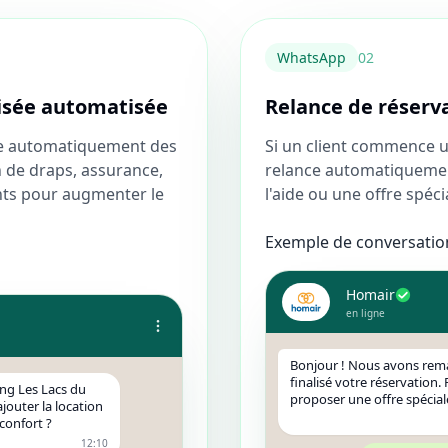
WhatsApp
0
2
oisée automatisée
Relance de réser
ose automatiquement des
Si un client commence une
 de draps, assurance,
relance automatiqueme
ents pour augmenter le
l'aide ou une offre spéc
Exemple de conversation
Homair
en ligne
Bonjour ! Nous avons rem
finalisé votre réservation.
ing Les Lacs du
proposer une offre spécial
jouter la location
confort ?
12:10