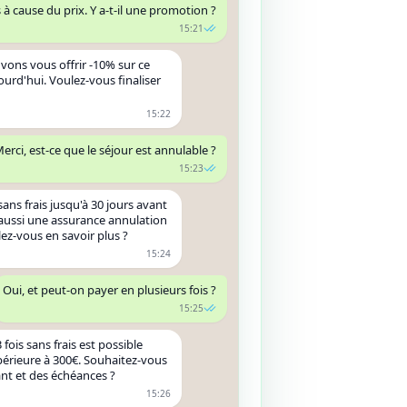
is à cause du prix. Y a-t-il une promotion ?
15:21
vons vous offrir -10% sur ce
ourd'hui. Voulez-vous finaliser
15:22
erci, est-ce que le séjour est annulable ?
15:23
ans frais jusqu'à 30 jours avant
 aussi une assurance annulation
lez-vous en savoir plus ?
15:24
Oui, et peut-on payer en plusieurs fois ?
15:25
fois sans frais est possible
périeure à 300€. Souhaitez-vous
ant et des échéances ?
15:26