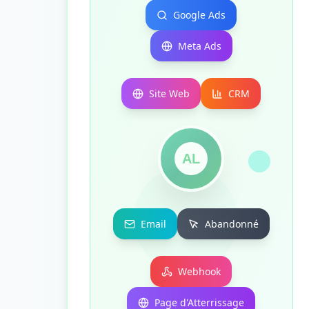
Google Ads
Meta Ads
Site Web
CRM
AL
Email
Abandonné
Webhook
Page d'Atterrissage