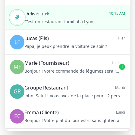
Deliveroo
10:15 AM
C'est un restaurant familial à Lyon.
Lucas (Fils)
Hier
LF
Papa, je peux prendre la voiture ce soir ?
Marie (Fournisseur)
Hier
MF
1
Bonjour ! Votre commande de légumes sera livrée demain matin à 8h
Groupe Restaurant
Mardi
GR
John:
Salut ! Vous avez de la place pour 12 personnes samedi soir ?
Emma (Cliente)
Lundi
EC
Bonjour ! Votre plat du jour est-il sans gluten aujourd'hui ?