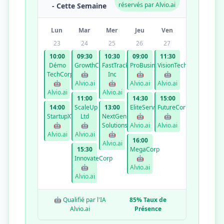
réservés par Alvio.ai
- Cette Semaine
Lun
Mar
Mer
Jeu
Ven
23
24
25
26
27
10:00
09:30
10:30
09:00
11:30
Démo
GrowthCo
FastTrack
ProBusiness
VisionTech
TechCorp
🤖
Inc
🤖
🤖
🤖
Alvio.ai
🤖
Alvio.ai
Alvio.ai
Alvio.ai
Alvio.ai
11:00
14:30
15:00
14:00
ScaleUp
13:00
EliteServices
FutureCorp
StartupXYZ
Ltd
NextGen
🤖
🤖
🤖
🤖
Solutions
Alvio.ai
Alvio.ai
Alvio.ai
Alvio.ai
🤖
16:00
Alvio.ai
15:30
MegaCorp
InnovateCorp
🤖
🤖
Alvio.ai
Alvio.ai
🤖 Qualifié par l'IA
85% Taux de
Alvio.ai
Présence