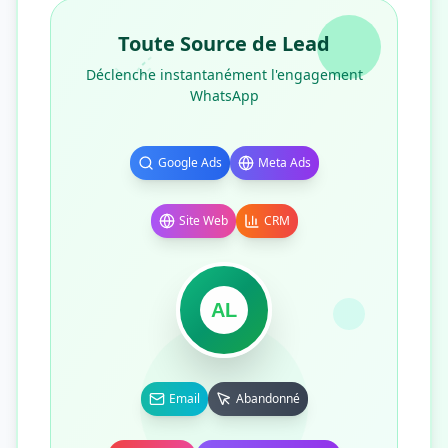
Toute Source de Lead
Déclenche instantanément l'engagement
WhatsApp
Google Ads
Meta Ads
Site Web
CRM
AL
Email
Abandonné