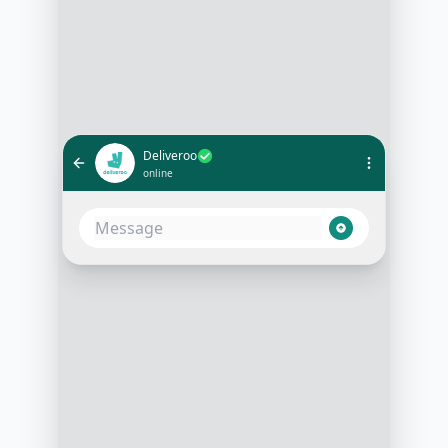
Deliveroo
online
Bonjour, bienvenue chez Deliveroo !
Pouvez-vous me préciser si votre
établissement est un restaurant, un
food truck ou une dark kitchen ?
09:00
C'est un restaurant familial à Lyon
09:01
Merci. Avez-vous déjà une solution
de commande en ligne ou livrez-