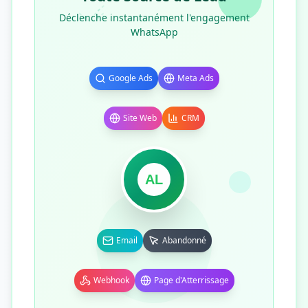
Déclenche instantanément l'engagement
WhatsApp
Google Ads
Meta Ads
Site Web
CRM
AL
Email
Abandonné
Webhook
Page d'Atterrissage