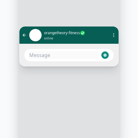
orangetheory-fitness
online
Bonjour, je souhaite réserver un
cours de fitness pour demain à 14h
10:32 AM
Bonjour! Bien sûr, je vérifie la
disponibilité pour vous
10:33 AM
C'est confirmé, vous êtes inscrit au
cours de fitness de demain à 14h. À
bientôt!
10:35 AM