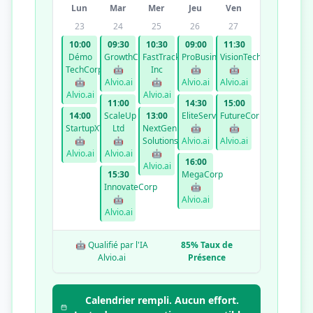
Lun
Mar
Mer
Jeu
Ven
23
24
25
26
27
10:00
09:30
10:30
09:00
11:30
Démo
GrowthCo
FastTrack
ProBusiness
VisionTech
TechCorp
🤖
Inc
🤖
🤖
🤖
Alvio.ai
🤖
Alvio.ai
Alvio.ai
Alvio.ai
Alvio.ai
11:00
14:30
15:00
14:00
ScaleUp
13:00
EliteServices
FutureCorp
StartupXYZ
Ltd
NextGen
🤖
🤖
🤖
🤖
Solutions
Alvio.ai
Alvio.ai
Alvio.ai
Alvio.ai
🤖
16:00
Alvio.ai
15:30
MegaCorp
InnovateCorp
🤖
🤖
Alvio.ai
Alvio.ai
🤖 Qualifié par l'IA
85% Taux de
Alvio.ai
Présence
Calendrier rempli. Aucun effort.