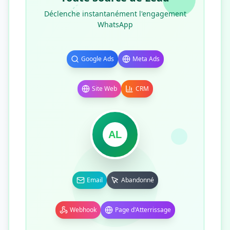
Déclenche instantanément l'engagement
WhatsApp
Google Ads
Meta Ads
Site Web
CRM
AL
Email
Abandonné
Webhook
Page d'Atterrissage