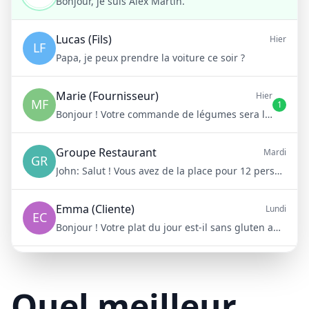
Bonjour, je suis Alex Martin.
Lucas (Fils)
Hier
LF
Papa, je peux prendre la voiture ce soir ?
Marie (Fournisseur)
Hier
MF
1
Bonjour ! Votre commande de légumes sera livrée demain matin à 8h
Groupe Restaurant
Mardi
GR
John:
Salut ! Vous avez de la place pour 12 personnes samedi soir ?
Emma (Cliente)
Lundi
EC
Bonjour ! Votre plat du jour est-il sans gluten aujourd'hui ?
Mike (Livraison)
10/15/23
ML
Bonjour ! Votre livraison aura 15 minutes de retard à cause du trafic
Quel meilleur