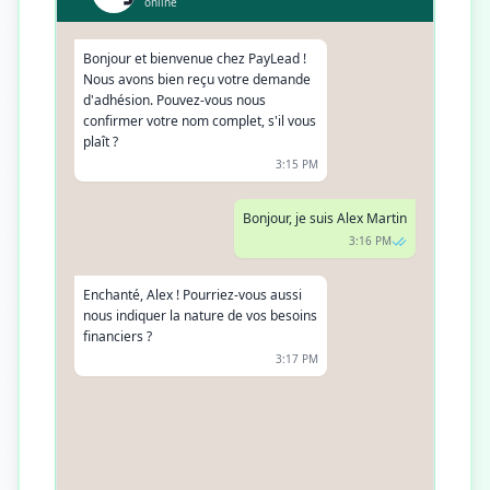
online
Bonjour et bienvenue chez PayLead !
Nous avons bien reçu votre demande
d'adhésion. Pouvez-vous nous
confirmer votre nom complet, s'il vous
plaît ?
3:15 PM
Bonjour, je suis Alex Martin
3:16 PM
Enchanté, Alex ! Pourriez-vous aussi
nous indiquer la nature de vos besoins
financiers ?
3:17 PM
Je cherche à investir dans des produits
à faible risque
3:18 PM