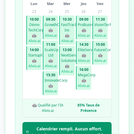
Lun
Mar
Mer
Jeu
Ven
23
24
25
26
27
10:00
09:30
10:30
09:00
11:30
Démo
GrowthCo
FastTrack
ProBusiness
VisionTech
TechCorp
🤖
Inc
🤖
🤖
🤖
Alvio.ai
🤖
Alvio.ai
Alvio.ai
Alvio.ai
Alvio.ai
11:00
14:30
15:00
14:00
ScaleUp
13:00
EliteServices
FutureCorp
StartupXYZ
Ltd
NextGen
🤖
🤖
🤖
🤖
Solutions
Alvio.ai
Alvio.ai
Alvio.ai
Alvio.ai
🤖
16:00
Alvio.ai
15:30
MegaCorp
InnovateCorp
🤖
🤖
Alvio.ai
Alvio.ai
🤖 Qualifié par l'IA
85% Taux de
Alvio.ai
Présence
Calendrier rempli. Aucun effort.