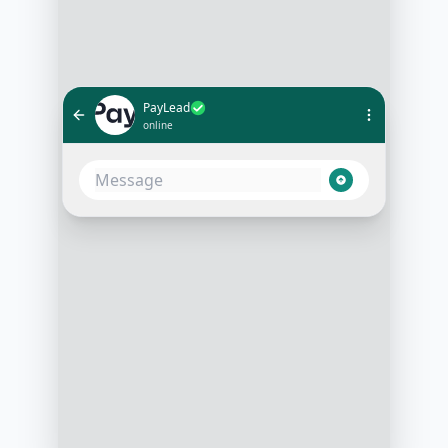
PayLead
online
Bonjour et bienvenue chez PayLead
! Nous avons bien reçu votre
demande d'adhésion. Pouvez-vous
nous confirmer votre nom complet,
s'il vous plaît ?
3:15 PM
Bonjour, je suis Alex Martin
3:16 PM
Enchanté, Alex ! Pourriez-vous
aussi nous indiquer la nature de
vos besoins financiers ?