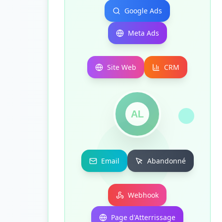
Google Ads
Meta Ads
Site Web
CRM
AL
Email
Abandonné
Webhook
Page d'Atterrissage