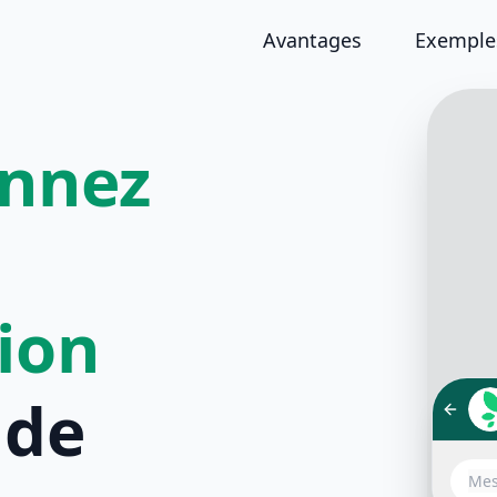
Avantages
Exemples
onnez
tion
de
Bonjo