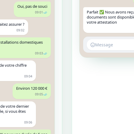
Oui, pas de souci
Parfait ✅ Nous avons reçu
09:01
documents sont disponibles
votre attestation
aitez assurer ?
09:02
 installations domestiques
Message
09:03
de votre chiffre
09:04
Environ 120 000 €
09:05
 de votre dernier
e, si vous êtes
09:06