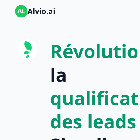
Alvio.ai
AL
Révoluti
la
qualifica
des leads