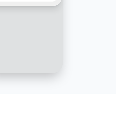
r de Simplis. Je vais vous
 quelques questions
es pour préparer votre
 ça ne prendra pas
emps. OK pour vous ?
09:00
Oui, pas de souci
09:01
s sont les activités que
souhaitez assurer ?
09:02