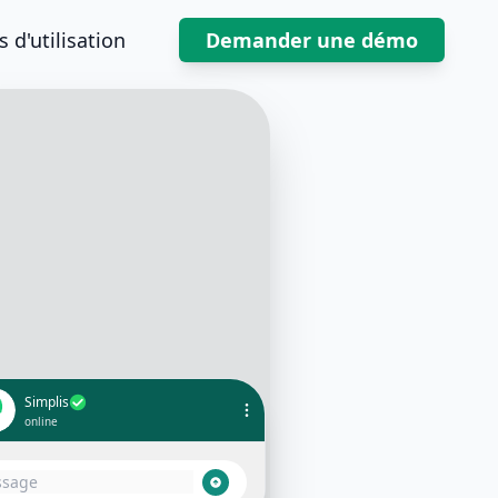
 d'utilisation
Demander une démo
Simplis
online
ur Maxime 👋 Je suis