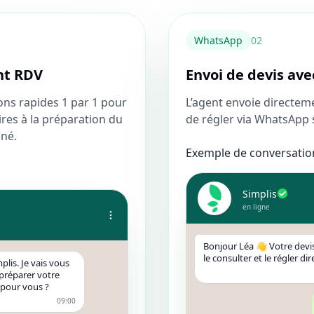
WhatsApp
0
2
nt RDV
Envoi de devis ave
ns rapides 1 par 1 pour
L’agent envoie directeme
ires à la préparation du
de régler via WhatsApp 
ané.
Exemple de conversation
Simplis
en ligne
Bonjour Léa 👋 Votre devis
le consulter et le régler di
plis. Je vais vous
préparer votre
 pour vous ?
09:00