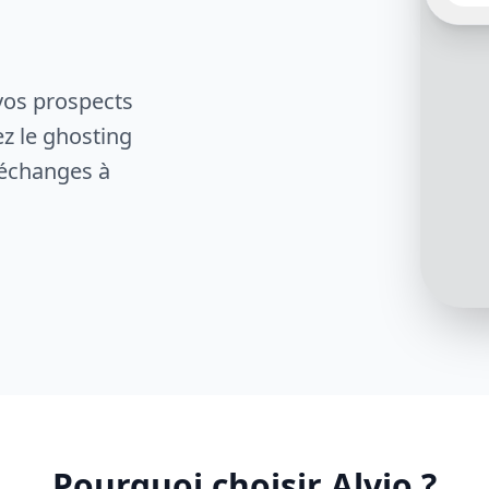
Olivie
poser
rapid
devis,
longt
vos prospects
ez le ghosting
 échanges à
Quelle
vous 
Pourquoi choisir Alvio ?