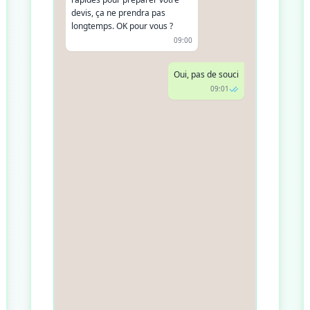
devis, ça ne prendra pas
longtemps. OK pour vous ?
09:00
Oui, pas de souci
09:01
Quelles sont les activités que
vous souhaitez assurer ?
09:02