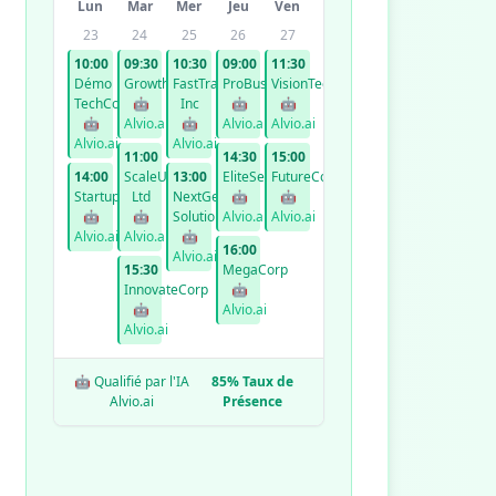
Lun
Mar
Mer
Jeu
Ven
23
24
25
26
27
10:00
09:30
10:30
09:00
11:30
Démo
GrowthCo
FastTrack
ProBusiness
VisionTech
TechCorp
🤖
Inc
🤖
🤖
🤖
Alvio.ai
🤖
Alvio.ai
Alvio.ai
Alvio.ai
Alvio.ai
11:00
14:30
15:00
14:00
ScaleUp
13:00
EliteServices
FutureCorp
StartupXYZ
Ltd
NextGen
🤖
🤖
🤖
🤖
Solutions
Alvio.ai
Alvio.ai
Alvio.ai
Alvio.ai
🤖
16:00
Alvio.ai
15:30
MegaCorp
InnovateCorp
🤖
🤖
Alvio.ai
Alvio.ai
🤖 Qualifié par l'IA
85% Taux de
Alvio.ai
Présence