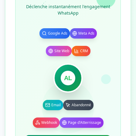
Déclenche instantanément l'engagement
WhatsApp
Google Ads
Meta Ads
Site Web
CRM
AL
Email
Abandonné
Webhook
Page d'Atterrissage