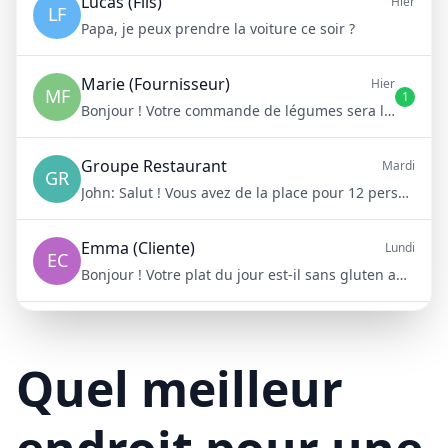
Lucas (Fils)
Hier
LF
Papa, je peux prendre la voiture ce soir ?
Marie (Fournisseur)
Hier
MF
1
Bonjour ! Votre commande de légumes sera livrée demain matin à 8h
Groupe Restaurant
Mardi
GR
John:
Salut ! Vous avez de la place pour 12 personnes samedi soir ?
Emma (Cliente)
Lundi
EC
Bonjour ! Votre plat du jour est-il sans gluten aujourd'hui ?
Mike (Livraison)
10/15/23
ML
Bonjour ! Votre livraison aura 15 minutes de retard à cause du trafic
Quel meilleur