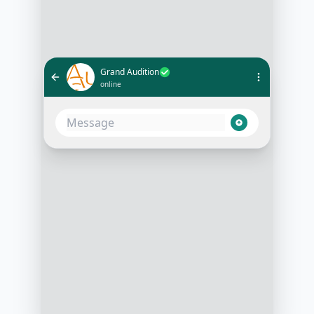
Grand Audition
online
Bonjour et merci de votre intérêt
pour notre grande audition !
Pouvez-vous nous dire quel est
votre domaine d'expertise dans
l'événementiel ?
3:15 PM
Bonjour, je suis spécialisé(e) dans
l'organisation d'événements
musicaux
3:16 PM
Super ! Avez-vous déjà une
expérience dans la gestion