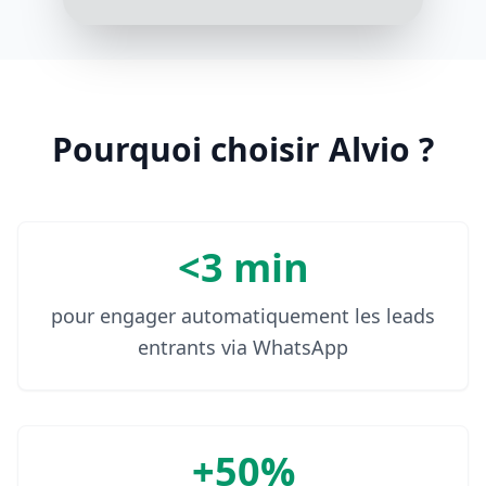
d'événements de grande
envergure ?
3:17 PM
Oui, j'ai organisé plusieurs festivals
de musique au cours des dernières
Pourquoi choisir Alvio ?
années
3:18 PM
<3 min
pour engager automatiquement les leads
entrants via WhatsApp
+50%