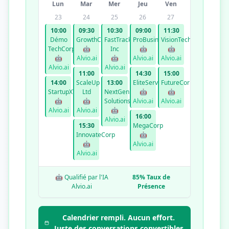
Lun
Mar
Mer
Jeu
Ven
23
24
25
26
27
10:00
09:30
10:30
09:00
11:30
Démo
GrowthCo
FastTrack
ProBusiness
VisionTech
TechCorp
🤖
Inc
🤖
🤖
🤖
Alvio.ai
🤖
Alvio.ai
Alvio.ai
Alvio.ai
Alvio.ai
11:00
14:30
15:00
14:00
ScaleUp
13:00
EliteServices
FutureCorp
StartupXYZ
Ltd
NextGen
🤖
🤖
🤖
🤖
Solutions
Alvio.ai
Alvio.ai
Alvio.ai
Alvio.ai
🤖
16:00
Alvio.ai
15:30
MegaCorp
InnovateCorp
🤖
🤖
Alvio.ai
Alvio.ai
🤖 Qualifié par l'IA
85% Taux de
Alvio.ai
Présence
Calendrier rempli. Aucun effort.
Juste des conversations convertibles