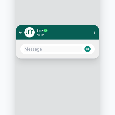
Elmy
online
Bonjour ! Merci d'avoir rempli notre
formulaire de souscription sur
elmy.fr. Je suis Alvio, l'assistant
Elmy. Afin de préparer au mieux
votre contrat d'électricité verte,
pouvez-vous me confirmer le type
de logement
(maison/appartement) et sa
surface ?
10:22
Bonjour ! Je vis dans un
appartement de 70 m², c'est un T3
dans un immeuble des années 80