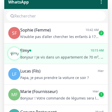
WhatsApp
Sophie (Femme)
10:42 AM
SF
2
N'oublie pas d'aller chercher les enfants à 17h !
Elmy
10:15 AM
Bonjour ! Je vis dans un appartement de 70 m², c'est un T3 dans un immeuble des années 80.
Lucas (Fils)
Hier
LF
Papa, je peux prendre la voiture ce soir ?
Marie (Fournisseur)
Hier
MF
1
Bonjour ! Votre commande de légumes sera livrée demain matin à 8h
Groupe Restaurant
Mardi