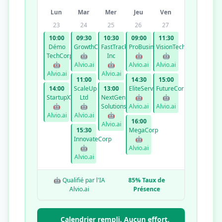
Lun
Mar
Mer
Jeu
Ven
23
24
25
26
27
10:00
09:30
10:30
09:00
11:30
Démo
GrowthCo
FastTrack
ProBusiness
VisionTech
TechCorp
🤖
Inc
🤖
🤖
🤖
Alvio.ai
🤖
Alvio.ai
Alvio.ai
Alvio.ai
Alvio.ai
11:00
14:30
15:00
14:00
ScaleUp
13:00
EliteServices
FutureCorp
StartupXYZ
Ltd
NextGen
🤖
🤖
🤖
🤖
Solutions
Alvio.ai
Alvio.ai
Alvio.ai
Alvio.ai
🤖
16:00
Alvio.ai
15:30
MegaCorp
InnovateCorp
🤖
🤖
Alvio.ai
Alvio.ai
🤖 Qualifié par l'IA
85% Taux de
Alvio.ai
Présence
Calendrier rempli. Aucun effort.