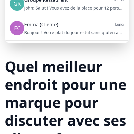
GR
John:
Salut ! Vous avez de la place pour 12 personnes samedi soir ?
Emma (Cliente)
Lundi
EC
Bonjour ! Votre plat du jour est-il sans gluten aujourd'hui ?
Mike (Livraison)
10/15/23
ML
Bonjour ! Votre livraison aura 15 minutes de retard à cause du trafic
Quel meilleur
endroit pour une
marque pour
discuter avec ses