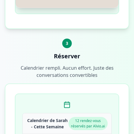
On est deux personnes à vivre ici, mon
conjoint et moi. On a un chauffage au
gaz collectif dans l'immeuble, et on a
aussi quelques radiateurs électriques
d'appoint qu'on utilise quand il fait
vraiment froid
10:24
3
Réserver
Calendrier rempli. Aucun effort. Juste des
conversations convertibles
Calendrier de Sarah
12 rendez-vous
réservés par Alvio.ai
- Cette Semaine