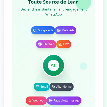
Toute Source de Lead
Déclenche instantanément l'engagement
WhatsApp
Google Ads
Meta Ads
Site Web
CRM
AL
Email
Abandonné
Webhook
Page d'Atterrissage