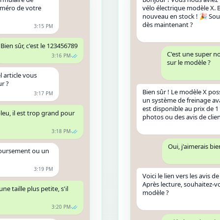
uméro de votre
vélo électrique modèle X. B
nouveau en stock ! 🎉 So
dès maintenant ?
3:15 PM
Bien sûr, c'est le 123456789
C'est une super no
3:16 PM
sur le modèle ?
 article vous
ur ?
Bien sûr ! Le modèle X po
3:17 PM
un système de freinage av
est disponible au prix de 1
leu, il est trop grand pour
photos ou des avis de clien
3:18 PM
Oui, j'aimerais bie
boursement ou un
3:19 PM
Voici le lien vers les avis de
Après lecture, souhaitez-v
e taille plus petite, s'il
modèle ?
3:20 PM