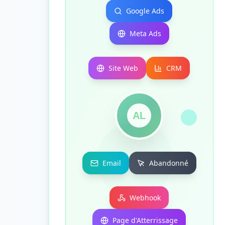
Google Ads
Meta Ads
Site Web
CRM
AL
Email
Abandonné
Webhook
Page d'Atterrissage