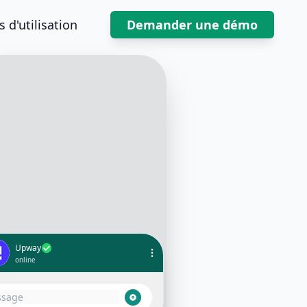
 d'utilisation
Demander une démo
Upway
online
ur 👋 Merci d'avoir rempli