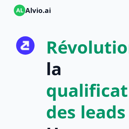
Alvio.ai
AL
Révoluti
la
qualifica
des leads