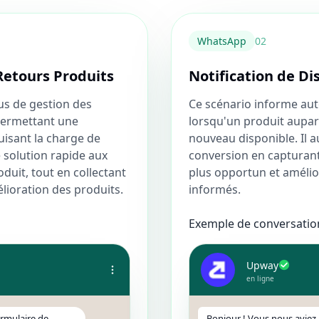
WhatsApp
0
2
Retours Produits
Notification de Di
us de gestion des
Ce scénario informe aut
 permettant une
lorsqu'un produit aupar
duisant la charge de
nouveau disponible. Il 
ne solution rapide aux
conversion en capturant 
duit, tout en collectant
plus opportun et amélior
lioration des produits.
informés.
Exemple de conversation
Upway
en ligne
ormulaire de
Bonjour ! Vous nous aviez 