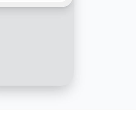
formulaire de retour.
z-vous nous indiquer le
o de votre commande,
us plaît ?
3:15 PM
Bien sûr, c'est le 123456789
3:16 PM
t, merci ! Pouvez-vous me
uel article vous souhaitez
ner et la raison du retour
3:17 PM