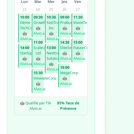
Lun
Mar
Mer
Jeu
Ven
23
24
25
26
27
10:00
09:30
10:30
09:00
11:30
Démo
GrowthCo
FastTrack
ProBusiness
VisionTech
TechCorp
🤖
Inc
🤖
🤖
🤖
Alvio.ai
🤖
Alvio.ai
Alvio.ai
Alvio.ai
Alvio.ai
11:00
14:30
15:00
14:00
ScaleUp
13:00
EliteServices
FutureCorp
StartupXYZ
Ltd
NextGen
🤖
🤖
🤖
🤖
Solutions
Alvio.ai
Alvio.ai
Alvio.ai
Alvio.ai
🤖
16:00
Alvio.ai
15:30
MegaCorp
InnovateCorp
🤖
🤖
Alvio.ai
Alvio.ai
🤖 Qualifié par l'IA
85% Taux de
Alvio.ai
Présence