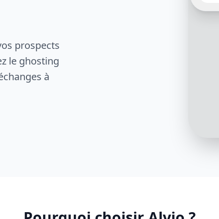
notre 
Pouve
numér
s'il vo
vos prospects
ez le ghosting
 échanges à
Parfai
dire q
retour
?
Pourquoi choisir Alvio ?