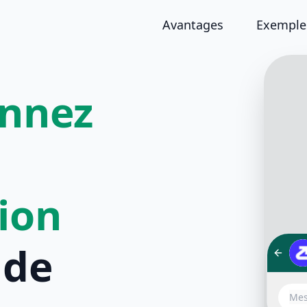
Avantages
Exemples
onnez
tion
de
Bonjo