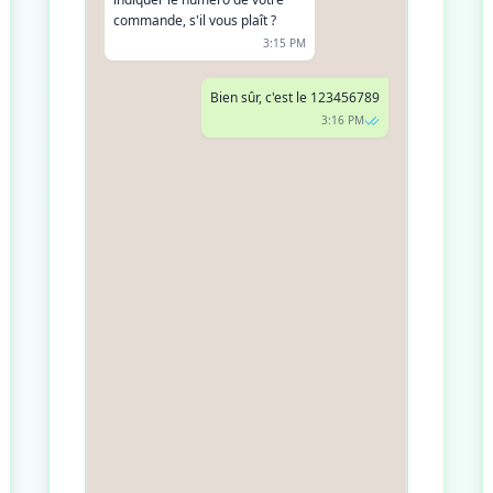
commande, s'il vous plaît ?
3:15 PM
Bien sûr, c'est le 123456789
3:16 PM
Parfait, merci ! Pouvez-vous me
dire quel article vous souhaitez
retourner et la raison du retour
?
3:17 PM