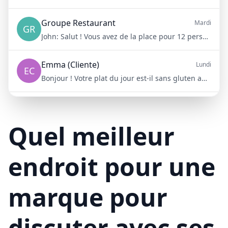
Groupe Restaurant
Mardi
GR
John:
Salut ! Vous avez de la place pour 12 personnes samedi soir ?
Emma (Cliente)
Lundi
EC
Bonjour ! Votre plat du jour est-il sans gluten aujourd'hui ?
Mike (Livraison)
10/15/23
ML
Bonjour ! Votre livraison aura 15 minutes de retard à cause du trafic
Quel meilleur
endroit pour une
marque pour
discuter avec ses