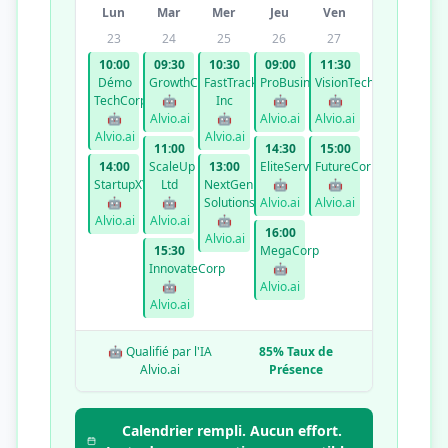
Lun
Mar
Mer
Jeu
Ven
23
24
25
26
27
10:00
09:30
10:30
09:00
11:30
Démo
GrowthCo
FastTrack
ProBusiness
VisionTech
TechCorp
🤖
Inc
🤖
🤖
🤖
Alvio.ai
🤖
Alvio.ai
Alvio.ai
Alvio.ai
Alvio.ai
11:00
14:30
15:00
14:00
ScaleUp
13:00
EliteServices
FutureCorp
StartupXYZ
Ltd
NextGen
🤖
🤖
🤖
🤖
Solutions
Alvio.ai
Alvio.ai
Alvio.ai
Alvio.ai
🤖
16:00
Alvio.ai
15:30
MegaCorp
InnovateCorp
🤖
🤖
Alvio.ai
Alvio.ai
🤖 Qualifié par l'IA
85% Taux de
Alvio.ai
Présence
Calendrier rempli. Aucun effort.