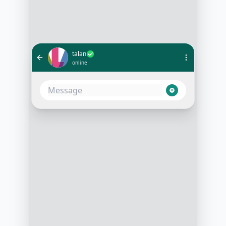
talan
online
Bonjour, je souhaite prendre un
rendez-vous de consultation
10:05 AM
Bien sûr ! Pour quel domaine
souhaitez-vous consulter ?
10:06 AM
Transformation digitale
10:07 AM
Parfait. Pouvez-vous me donner
votre disponibilité ?