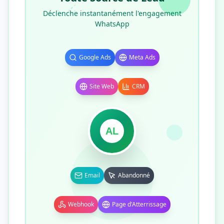
Déclenche instantanément l'engagement
WhatsApp
Google Ads
Meta Ads
Site Web
CRM
AL
Email
Abandonné
Webhook
Page d'Atterrissage