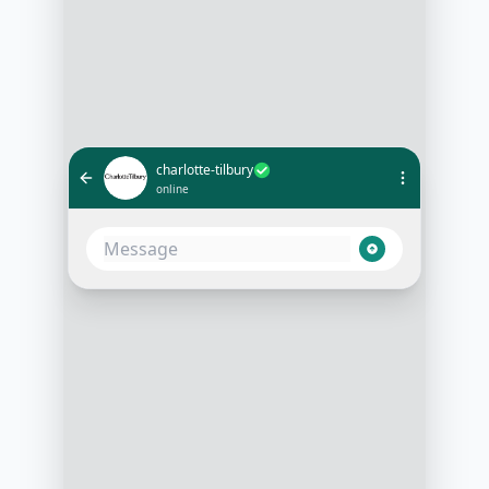
charlotte-tilbury
online
Bonjour, je cherche un fond de teint
pour peau sèche
10:05 AM
Bonjour! Je peux vous aider avec
ça. Avez-vous une préférence pour
le niveau de couverture?
10:06 AM
Je préfère une couverture moyenne
10:07 AM