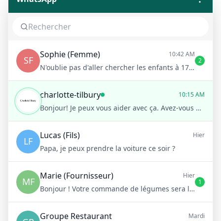
Sophie (Femme)
10:42 AM
SF
2
N'oublie pas d'aller chercher les enfants à 17h !
charlotte-tilbury
10:15 AM
Bonjour! Je peux vous aider avec ça. Avez-vous une préférence pour le niveau de couverture?
Lucas (Fils)
Hier
LF
Papa, je peux prendre la voiture ce soir ?
Marie (Fournisseur)
Hier
MF
1
Bonjour ! Votre commande de légumes sera livrée demain matin à 8h
Groupe Restaurant
Mardi