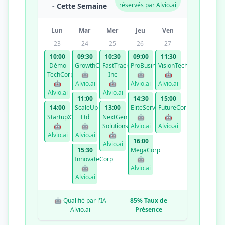
réservés par Alvio.ai
- Cette Semaine
Lun
Mar
Mer
Jeu
Ven
23
24
25
26
27
10:00
09:30
10:30
09:00
11:30
Démo
GrowthCo
FastTrack
ProBusiness
VisionTech
TechCorp
🤖
Inc
🤖
🤖
🤖
Alvio.ai
🤖
Alvio.ai
Alvio.ai
Alvio.ai
Alvio.ai
11:00
14:30
15:00
14:00
ScaleUp
13:00
EliteServices
FutureCorp
StartupXYZ
Ltd
NextGen
🤖
🤖
🤖
🤖
Solutions
Alvio.ai
Alvio.ai
Alvio.ai
Alvio.ai
🤖
16:00
Alvio.ai
15:30
MegaCorp
InnovateCorp
🤖
🤖
Alvio.ai
Alvio.ai
🤖 Qualifié par l'IA
85% Taux de
Alvio.ai
Présence