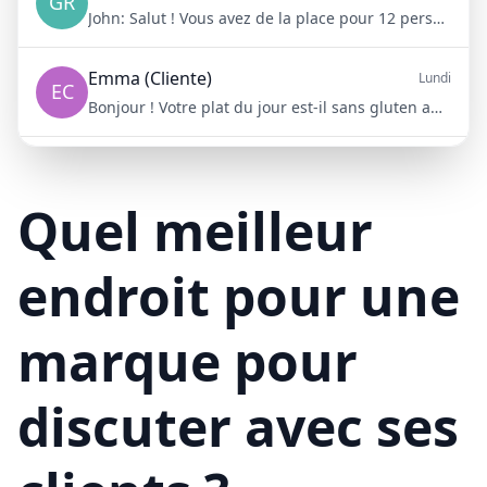
GR
John:
Salut ! Vous avez de la place pour 12 personnes samedi soir ?
Emma (Cliente)
Lundi
EC
Bonjour ! Votre plat du jour est-il sans gluten aujourd'hui ?
Mike (Livraison)
10/15/23
ML
Bonjour ! Votre livraison aura 15 minutes de retard à cause du trafic
Quel meilleur
endroit pour une
marque pour
discuter avec ses