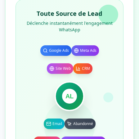
Toute Source de Lead
Déclenche instantanément l'engagement
WhatsApp
Google Ads
Meta Ads
Site Web
CRM
AL
Email
Abandonné