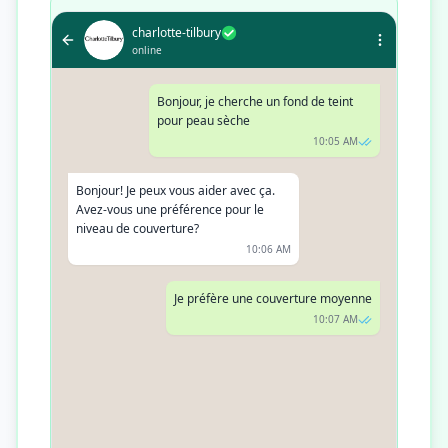
charlotte-tilbury
online
Bonjour, je cherche un fond de teint
pour peau sèche
10:05 AM
Bonjour! Je peux vous aider avec ça.
Avez-vous une préférence pour le
niveau de couverture?
10:06 AM
Je préfère une couverture moyenne
10:07 AM
Parfait! Je vous recommande notre
Magic Foundation. Elle offre une
couverture moyenne, parfaite pour les
peaux sèches
10:08 AM