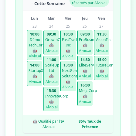
réservés par Alvio.ai
- Cette Semaine
Lun
Mar
Mer
Jeu
Ven
23
24
25
26
27
10:00
09:30
10:30
09:00
11:30
Démo
GrowthCo
FastTrack
ProBusiness
VisionTech
TechCorp
🤖
Inc
🤖
🤖
🤖
Alvio.ai
🤖
Alvio.ai
Alvio.ai
Alvio.ai
Alvio.ai
11:00
14:30
15:00
14:00
ScaleUp
13:00
EliteServices
FutureCorp
StartupXYZ
Ltd
NextGen
🤖
🤖
🤖
🤖
Solutions
Alvio.ai
Alvio.ai
Alvio.ai
Alvio.ai
🤖
16:00
Alvio.ai
15:30
MegaCorp
InnovateCorp
🤖
🤖
Alvio.ai
Alvio.ai
🤖 Qualifié par l'IA
85% Taux de
Alvio.ai
Présence