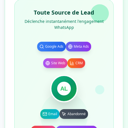
Toute Source de Lead
Déclenche instantanément l'engagement
WhatsApp
Google Ads
Meta Ads
Site Web
CRM
AL
Email
Abandonné