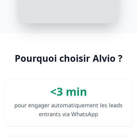
Merci ! Et quels enjeux vous
poussent à chercher une solution
RH aujourd’hui ? Engagement ?
Feedbacks ? Suivi managérial ?
10:02
Principalement l'engagement et les
feedbacks réguliers
Pourquoi choisir Alvio ?
10:03
<3 min
pour engager automatiquement les leads
entrants via WhatsApp