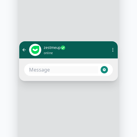
zestmeup
online
Bonjour 👋 Merci pour votre
demande de démo de ZestMeUp !
Pour mieux préparer notre
échange, pouvez-vous me dire
combien de collaborateurs compte
votre entreprise ?
10:01
Nous sommes environ 300, dans le
secteur du retail
10:02