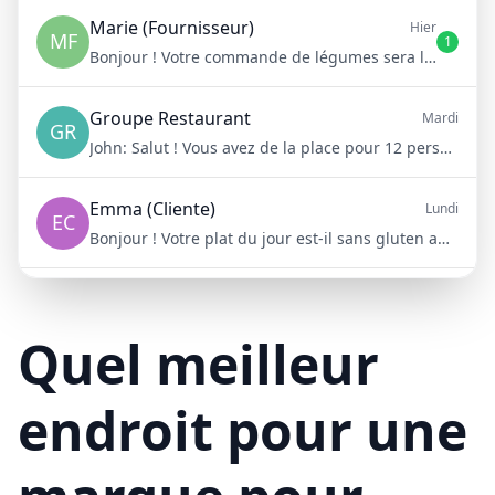
Marie (Fournisseur)
Hier
MF
1
Bonjour ! Votre commande de légumes sera livrée demain matin à 8h
Groupe Restaurant
Mardi
GR
John:
Salut ! Vous avez de la place pour 12 personnes samedi soir ?
Emma (Cliente)
Lundi
EC
Bonjour ! Votre plat du jour est-il sans gluten aujourd'hui ?
Mike (Livraison)
10/15/23
ML
Bonjour ! Votre livraison aura 15 minutes de retard à cause du trafic
Quel meilleur
endroit pour une