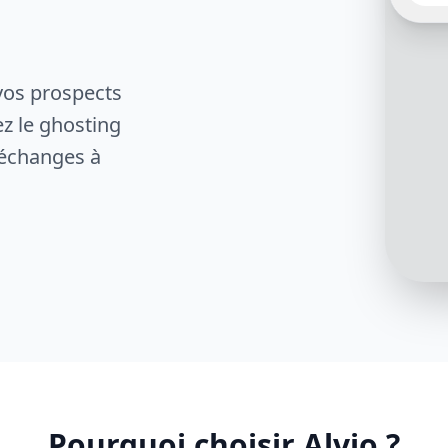
d’Axon
comme
mais q
jusqu’
aider 
vos prospects
ez le ghosting
 échanges à
Bonne
la fac
dépen
autom
compta
avec 
Pourquoi choisir Alvio ?