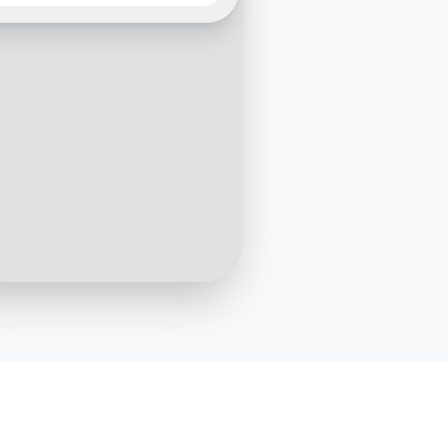
aut. J’ai vu que vous aviez
ncé votre inscription
ue vous n’êtes pas allé(e)
au bout. Je peux vous
à finaliser ?
10:47
Oui, je regardais pour mon
entreprise mais je n’étais pas
sûr que ça couvre bien la
facturation + compta
10:48
 question ! Axonaut gère
turation, les relances, les
ses, et génère
atiquement les écritures
bles. Vous travaillez
un expert-comptable ?
10:49