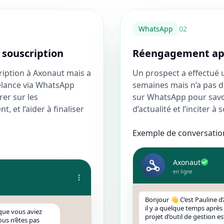
WhatsApp
0
2
 souscription
Réengagement apr
iption à Axonaut mais a
Un prospect a effectué 
relance via WhatsApp
semaines mais n’a pas do
rer sur les
sur WhatsApp pour savoir
 et l’aider à finaliser
d’actualité et l’inciter à 
Exemple de conversation
Axonaut
en ligne
Bonjour 👋 C’est Pauline 
il y a quelque temps après
 que vous aviez
projet d’outil de gestion es
us n’êtes pas