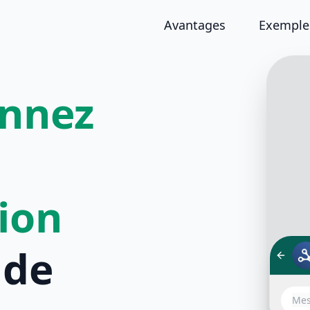
Avantages
Exemples
onnez
tion
de
Bonjou