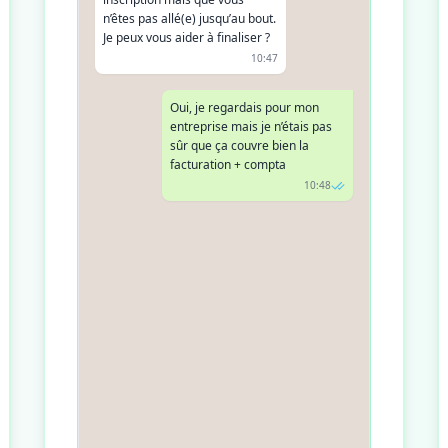
n’êtes pas allé(e) jusqu’au bout.
Je peux vous aider à finaliser ?
10:47
Oui, je regardais pour mon
entreprise mais je n’étais pas
sûr que ça couvre bien la
facturation + compta
10:48
Bonne question ! Axonaut gère
la facturation, les relances, les
dépenses, et génère
automatiquement les écritures
comptables. Vous travaillez
avec un expert-comptable ?
10:49