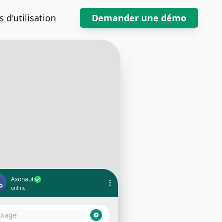
 d'utilisation
Demander une démo
Axonaut
online
r 👋 ici Pauline