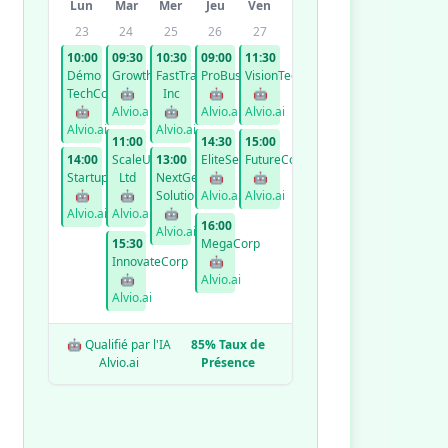
Lun
Mar
Mer
Jeu
Ven
23
24
25
26
27
10:00
09:30
10:30
09:00
11:30
Démo
GrowthCo
FastTrack
ProBusiness
VisionTech
TechCorp
🤖
Inc
🤖
🤖
🤖
Alvio.ai
🤖
Alvio.ai
Alvio.ai
Alvio.ai
Alvio.ai
11:00
14:30
15:00
14:00
ScaleUp
13:00
EliteServices
FutureCorp
StartupXYZ
Ltd
NextGen
🤖
🤖
🤖
🤖
Solutions
Alvio.ai
Alvio.ai
Alvio.ai
Alvio.ai
🤖
16:00
Alvio.ai
15:30
MegaCorp
InnovateCorp
🤖
🤖
Alvio.ai
Alvio.ai
🤖 Qualifié par l'IA
85% Taux de
Alvio.ai
Présence