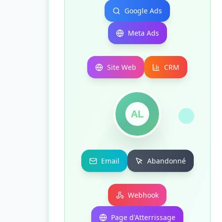
Google Ads
Meta Ads
Site Web
CRM
AL
Email
Abandonné
Webhook
Page d'Atterrissage