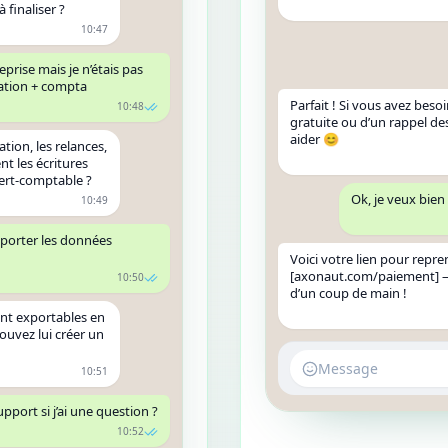
 finaliser ?
10:47
prise mais je n’étais pas
ration + compta
Parfait ! Si vous avez beso
10:48
gratuite ou d’un rappel de
aider 😊
tion, les relances,
t les écritures
pert-comptable ?
Ok, je veux bien
10:49
exporter les données
Voici votre lien pour repre
[axonaut.com/paiement] — 
10:50
d’un coup de main !
ont exportables en
ouvez lui créer un
Message
10:51
pport si j’ai une question ?
10:52