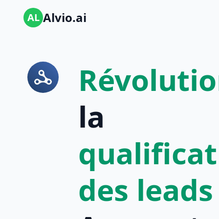
Alvio.ai
AL
Révoluti
la
qualifica
des leads