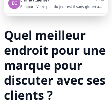
EC
Bonjour ! Votre plat du jour est-il sans gluten aujourd'hui ?
Mike (Livraison)
10/15/23
ML
Bonjour ! Votre livraison aura 15 minutes de retard à cause du trafic
Quel meilleur
endroit pour une
marque pour
discuter avec ses
clients ?