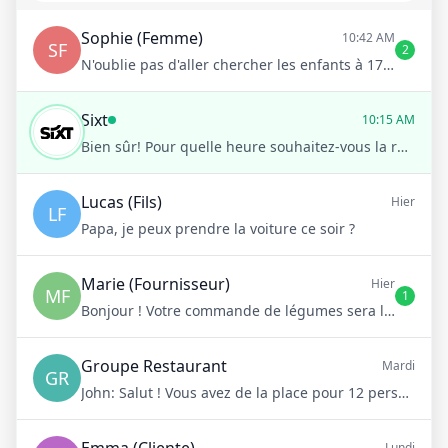
Sophie (Femme)
10:42 AM
SF
2
N'oublie pas d'aller chercher les enfants à 17h !
Sixt
10:15 AM
Bien sûr! Pour quelle heure souhaitez-vous la réservation?
Lucas (Fils)
Hier
LF
Papa, je peux prendre la voiture ce soir ?
Marie (Fournisseur)
Hier
MF
1
Bonjour ! Votre commande de légumes sera livrée demain matin à 8h
Groupe Restaurant
Mardi
GR
John:
Salut ! Vous avez de la place pour 12 personnes samedi soir ?
Emma (Cliente)
Lundi