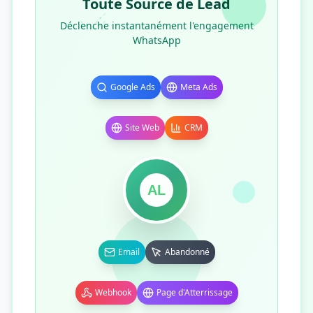
Toute Source de Lead
Déclenche instantanément l'engagement
WhatsApp
Google Ads
Meta Ads
Site Web
CRM
AL
Email
Abandonné
Webhook
Page d'Atterrissage