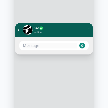
Sixt
online
Je souhaite réserver une voiture à
Paris pour demain
10:05 AM
Bien sûr! Pour quelle heure
souhaitez-vous la réservation?
10:05 AM
Pour 14h
10:06 AM