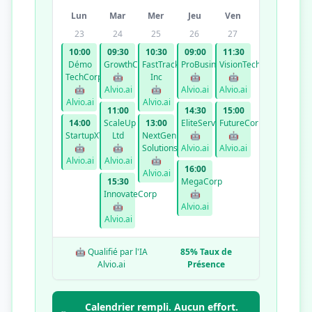
Lun
Mar
Mer
Jeu
Ven
23
24
25
26
27
10:00
09:30
10:30
09:00
11:30
Démo
GrowthCo
FastTrack
ProBusiness
VisionTech
TechCorp
🤖
Inc
🤖
🤖
🤖
Alvio.ai
🤖
Alvio.ai
Alvio.ai
Alvio.ai
Alvio.ai
11:00
14:30
15:00
14:00
ScaleUp
13:00
EliteServices
FutureCorp
StartupXYZ
Ltd
NextGen
🤖
🤖
🤖
🤖
Solutions
Alvio.ai
Alvio.ai
Alvio.ai
Alvio.ai
🤖
16:00
Alvio.ai
15:30
MegaCorp
InnovateCorp
🤖
🤖
Alvio.ai
Alvio.ai
🤖 Qualifié par l'IA
85% Taux de
Alvio.ai
Présence
Calendrier rempli. Aucun effort.