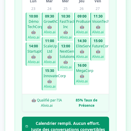
Lun
Mar
Mer
Jeu
Ven
23
24
25
26
27
10:00
09:30
10:30
09:00
11:30
Démo
GrowthCo
FastTrack
ProBusiness
VisionTech
TechCorp
🤖
Inc
🤖
🤖
🤖
Alvio.ai
🤖
Alvio.ai
Alvio.ai
Alvio.ai
Alvio.ai
11:00
14:30
15:00
14:00
ScaleUp
13:00
EliteServices
FutureCorp
StartupXYZ
Ltd
NextGen
🤖
🤖
🤖
🤖
Solutions
Alvio.ai
Alvio.ai
Alvio.ai
Alvio.ai
🤖
16:00
Alvio.ai
15:30
MegaCorp
InnovateCorp
🤖
🤖
Alvio.ai
Alvio.ai
🤖 Qualifié par l'IA
85% Taux de
Alvio.ai
Présence
Calendrier rempli. Aucun effort.
Juste des conversations convertibles