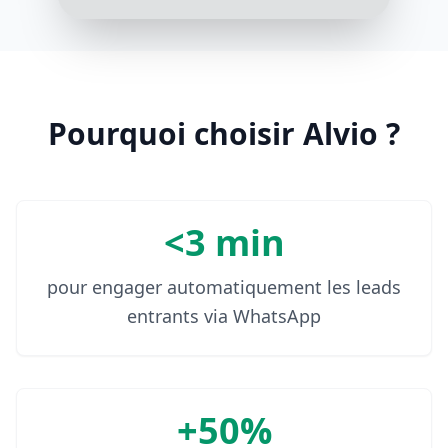
vous déjà une idée de la
motorisation et de la finition
désirée ?
3:17 PM
Pas encore, j'aimerais bien essayer
Pourquoi choisir Alvio ?
le véhicule avant
3:18 PM
<3 min
pour engager automatiquement les leads
entrants via WhatsApp
+50%