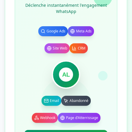
Déclenche instantanément l'engagement
WhatsApp
Google Ads
Meta Ads
Site Web
CRM
AL
Email
Abandonné
Webhook
Page d'Atterrissage