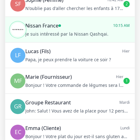
Sophie (Femme)
SF
2
N'oublie pas d'aller chercher les enfants à 17h !
Nissan France
10:15 AM
Je suis intéressé par la Nissan Qashqai.
Lucas (Fils)
Hier
LF
Papa, je peux prendre la voiture ce soir ?
Marie (Fournisseur)
Hier
MF
1
Bonjour ! Votre commande de légumes sera livrée demain matin à 8h
Groupe Restaurant
Mardi
GR
John:
Salut ! Vous avez de la place pour 12 personnes samedi soir ?
Emma (Cliente)
Lundi
EC
Bonjour ! Votre plat du jour est-il sans gluten aujourd'hui ?