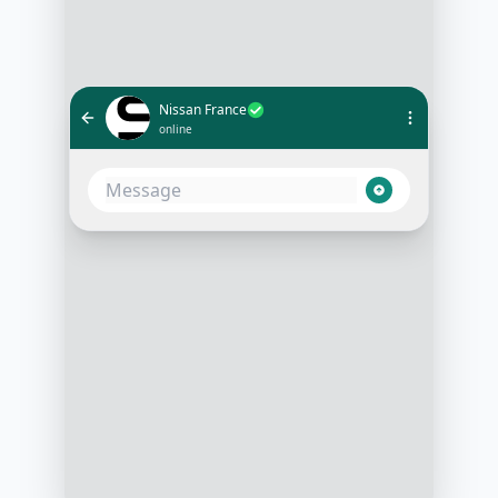
Nissan France
online
Bonjour 👋 et merci de votre
intérêt pour Nissan ! Pour mieux
vous servir, pourriez-vous nous
indiquer quel modèle vous
intéresse ?
3:15 PM
Je suis intéressé par la Nissan
Qashqai
3:16 PM
Excellente choix ! La Nissan
Qashqai est parfaite pour la ville
comme pour les aventures. Avez-