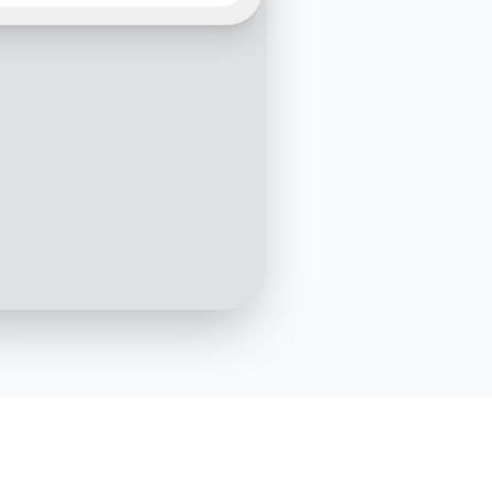
Renault Clio bleue vue sur votre
site
10:05 AM
sûr ! Pouvez-vous me
r votre nom et le meilleur
t pour vous ?
10:06 AM
Je m'appelle Marc Dupont, est-
ce possible ce samedi après-
midi ?
10:07 AM