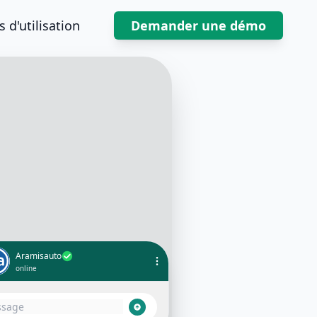
 d'utilisation
Demander une démo
Aramisauto
online
Bonjour, je souhaite essayer la