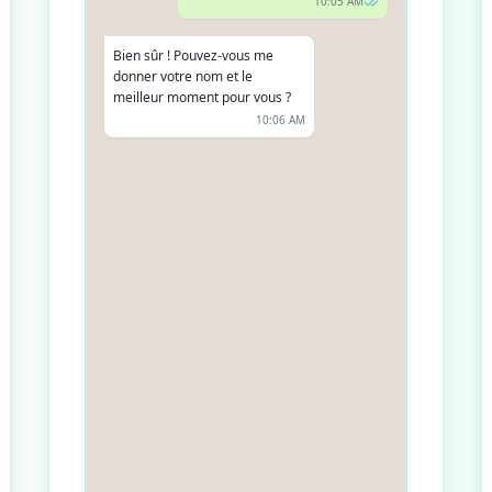
10:05 AM
Bien sûr ! Pouvez-vous me
donner votre nom et le
meilleur moment pour vous ?
10:06 AM
Je m'appelle Marc Dupont, est-
ce possible ce samedi après-
midi ?
10:07 AM