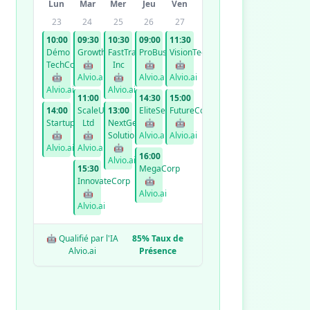
Lun
Mar
Mer
Jeu
Ven
23
24
25
26
27
10:00
09:30
10:30
09:00
11:30
Démo
GrowthCo
FastTrack
ProBusiness
VisionTech
TechCorp
🤖
Inc
🤖
🤖
🤖
Alvio.ai
🤖
Alvio.ai
Alvio.ai
Alvio.ai
Alvio.ai
11:00
14:30
15:00
14:00
ScaleUp
13:00
EliteServices
FutureCorp
StartupXYZ
Ltd
NextGen
🤖
🤖
🤖
🤖
Solutions
Alvio.ai
Alvio.ai
Alvio.ai
Alvio.ai
🤖
16:00
Alvio.ai
15:30
MegaCorp
InnovateCorp
🤖
🤖
Alvio.ai
Alvio.ai
🤖 Qualifié par l'IA
85% Taux de
Alvio.ai
Présence