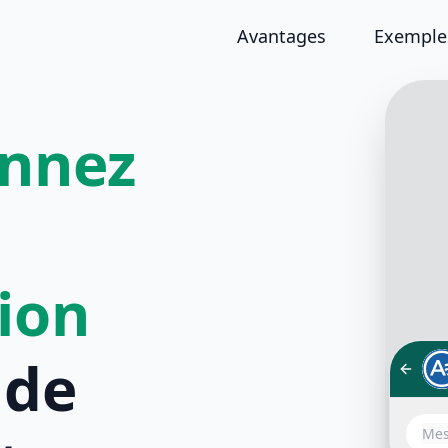
Avantages
Exemples
onnez
tion
de