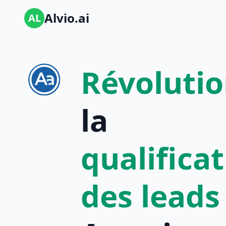
Alvio.ai
AL
Révoluti
la
qualifica
des leads