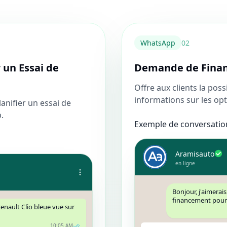
WhatsApp
0
2
 un Essai de
Demande de Fina
Offre aux clients la pos
informations sur les op
anifier un essai de
.
Exemple de conversation
Aramisauto
en ligne
Bonjour, j'aimerai
financement pour
Renault Clio bleue vue sur
10:05 AM