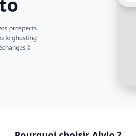
to
vos prospects
Bien 
donne
ez le ghosting
momen
 échanges à
Pourquoi choisir Alvio ?