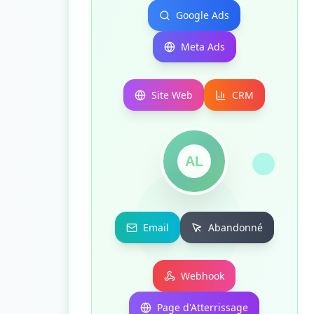
Google Ads
Meta Ads
Site Web
CRM
AL
Email
Abandonné
Webhook
Page d'Atterrissage