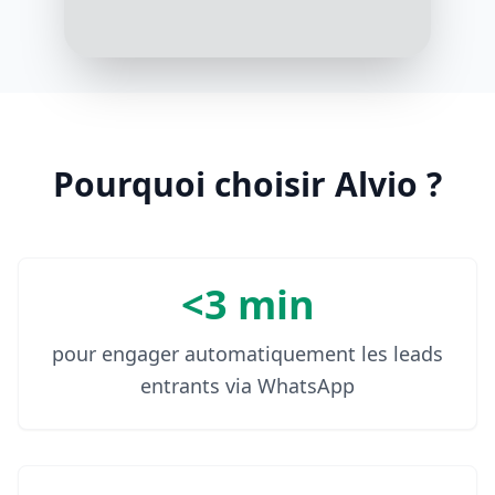
Oui, pourquoi pas
10:05
Parfait. Avant de réserver, vous
aviez plutôt en tête un soutien
ponctuel, régulier, ou vous préférez
en discuter librement ?
Pourquoi choisir Alvio ?
10:05
<3 min
pour engager automatiquement les leads
entrants via WhatsApp