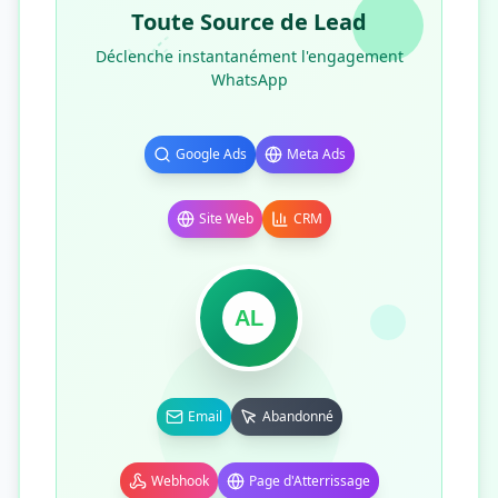
Toute Source de Lead
Déclenche instantanément l'engagement
WhatsApp
Google Ads
Meta Ads
Site Web
CRM
AL
Email
Abandonné
Webhook
Page d'Atterrissage