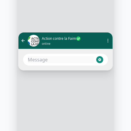
Action contre la Faim
online
Bonjour Claire, merci pour votre
signature de la pétition Action
contre la Faim. Votre mobilisation
compte beaucoup
10:04
Je peux vous proposer un échange
téléphonique rapide avec notre
équipe pour voir quelle forme de
soutien serait la plus adaptée pour
vous ?
10:04