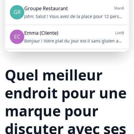
Groupe Restaurant
Mardi
GR
John:
Salut ! Vous avez de la place pour 12 personnes samedi soir ?
Emma (Cliente)
Lundi
EC
Bonjour ! Votre plat du jour est-il sans gluten aujourd'hui ?
Mike (Livraison)
10/15/23
ML
Bonjour ! Votre livraison aura 15 minutes de retard à cause du trafic
Quel meilleur
endroit pour une
marque pour
discuter avec ses