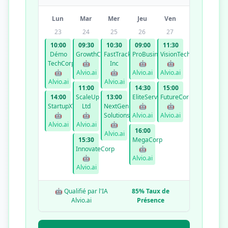
Lun
Mar
Mer
Jeu
Ven
23
24
25
26
27
10:00
09:30
10:30
09:00
11:30
Démo
GrowthCo
FastTrack
ProBusiness
VisionTech
TechCorp
🤖
Inc
🤖
🤖
🤖
Alvio.ai
🤖
Alvio.ai
Alvio.ai
Alvio.ai
Alvio.ai
11:00
14:30
15:00
14:00
ScaleUp
13:00
EliteServices
FutureCorp
StartupXYZ
Ltd
NextGen
🤖
🤖
🤖
🤖
Solutions
Alvio.ai
Alvio.ai
Alvio.ai
Alvio.ai
🤖
16:00
Alvio.ai
15:30
MegaCorp
InnovateCorp
🤖
🤖
Alvio.ai
Alvio.ai
🤖 Qualifié par l'IA
85% Taux de
Alvio.ai
Présence