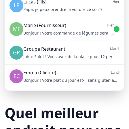
Lucas (Fils)
Hier
LF
Papa, je peux prendre la voiture ce soir ?
Marie (Fournisseur)
Hier
MF
1
Bonjour ! Votre commande de légumes sera livrée demain matin à 8h
Groupe Restaurant
Mardi
GR
John:
Salut ! Vous avez de la place pour 12 personnes samedi soir ?
Emma (Cliente)
Lundi
EC
Bonjour ! Votre plat du jour est-il sans gluten aujourd'hui ?
Mike (Livraison)
10/15/23
ML
Bonjour ! Votre livraison aura 15 minutes de retard à cause du trafic
Quel meilleur