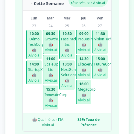
réservés par Alvio.ai
- Cette Semaine
Lun
Mar
Mer
Jeu
Ven
23
24
25
26
27
10:00
09:30
10:30
09:00
11:30
Démo
GrowthCo
FastTrack
ProBusiness
VisionTech
TechCorp
🤖
Inc
🤖
🤖
🤖
Alvio.ai
🤖
Alvio.ai
Alvio.ai
Alvio.ai
Alvio.ai
11:00
14:30
15:00
14:00
ScaleUp
13:00
EliteServices
FutureCorp
StartupXYZ
Ltd
NextGen
🤖
🤖
🤖
🤖
Solutions
Alvio.ai
Alvio.ai
Alvio.ai
Alvio.ai
🤖
16:00
Alvio.ai
15:30
MegaCorp
InnovateCorp
🤖
🤖
Alvio.ai
Alvio.ai
🤖 Qualifié par l'IA
85% Taux de
Alvio.ai
Présence