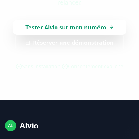
relancer.
Tester Alvio sur mon numéro
Réserver une démonstration
Sans installation
Consentement explicite
Alvio
AL