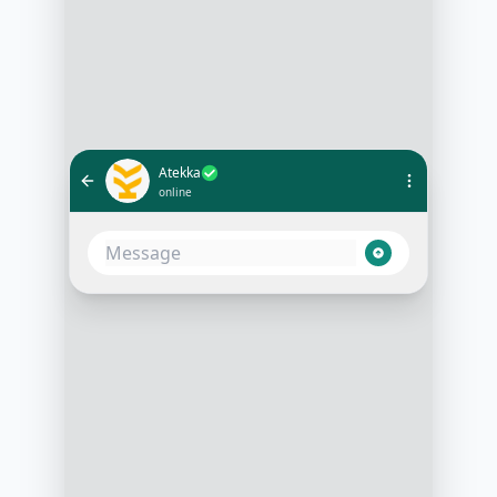
Atekka
online
Bonjour, ici Sophie de l’équipe
Atekka. Merci pour votre demande.
Votre besoin est toujours
d'actualité, on avance par
WhastApp ?
10:05
Bonjour, Oui allons-y
10:06
Parfait, c'est pour vous ou votre