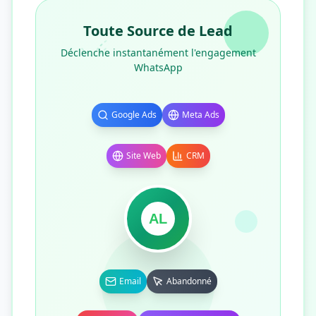
Toute Source de Lead
Déclenche instantanément l'engagement
WhatsApp
Google Ads
Meta Ads
Site Web
CRM
AL
Email
Abandonné