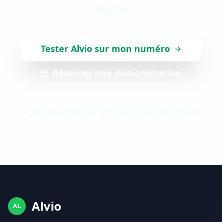
relancer.
Tester Alvio sur mon numéro
Réserver une démonstration
Sans installation
Consentement explicite
Alvio
AL