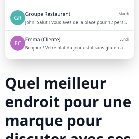
Groupe Restaurant
Mardi
GR
John:
Salut ! Vous avez de la place pour 12 personnes samedi soir ?
Emma (Cliente)
Lundi
EC
Bonjour ! Votre plat du jour est-il sans gluten aujourd'hui ?
Mike (Livraison)
10/15/23
ML
Bonjour ! Votre livraison aura 15 minutes de retard à cause du trafic
Quel meilleur
endroit pour une
marque pour
discuter avec ses