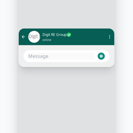
Digit RE Group
online
Bonjour, je suis l'assistant Digit RE
Group. Vous avez demandé une
estimation de votre bien, je peux
vous poser 3 questions pour
préparer un avis plus précis ?
10:14
Oui bien sûr
10:15
Merci. Le bien est plutôt une
maison, un appartement ou un
terrain ? Et dans quelle commune