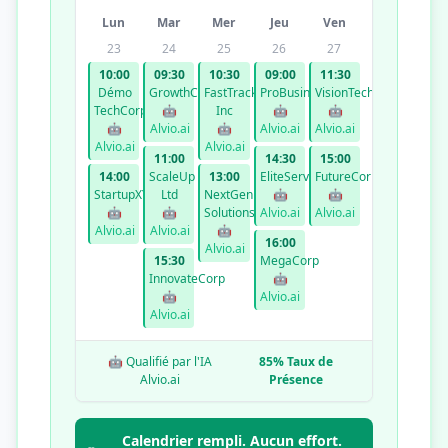
Lun
Mar
Mer
Jeu
Ven
23
24
25
26
27
10:00
09:30
10:30
09:00
11:30
Démo
GrowthCo
FastTrack
ProBusiness
VisionTech
TechCorp
🤖
Inc
🤖
🤖
🤖
Alvio.ai
🤖
Alvio.ai
Alvio.ai
Alvio.ai
Alvio.ai
11:00
14:30
15:00
14:00
ScaleUp
13:00
EliteServices
FutureCorp
StartupXYZ
Ltd
NextGen
🤖
🤖
🤖
🤖
Solutions
Alvio.ai
Alvio.ai
Alvio.ai
Alvio.ai
🤖
16:00
Alvio.ai
15:30
MegaCorp
InnovateCorp
🤖
🤖
Alvio.ai
Alvio.ai
🤖 Qualifié par l'IA
85% Taux de
Alvio.ai
Présence
Calendrier rempli. Aucun effort.