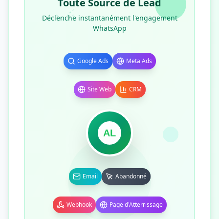
Toute Source de Lead
Déclenche instantanément l'engagement
WhatsApp
Google Ads
Meta Ads
Site Web
CRM
AL
Email
Abandonné
Webhook
Page d'Atterrissage